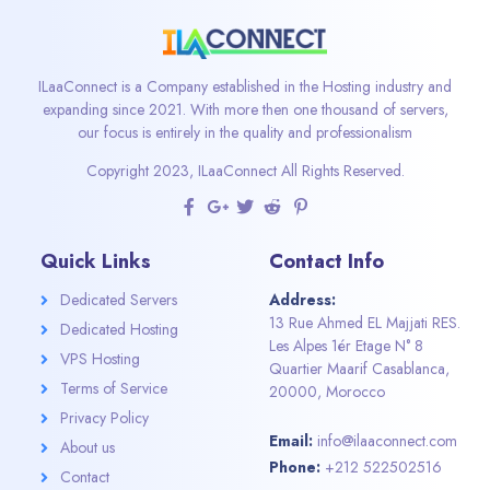
ILaaConnect is a Company established in the Hosting industry and
expanding since 2021. With more then one thousand of servers,
our focus is entirely in the quality and professionalism
Copyright 2023, ILaaConnect All Rights Reserved.
Quick Links
Contact Info
Dedicated Servers
Address:
13 Rue Ahmed EL Majjati RES.
Dedicated Hosting
Les Alpes 1ér Etage N° 8
VPS Hosting
Quartier Maarif Casablanca,
Terms of Service
20000, Morocco
Privacy Policy
Email:
info@ilaaconnect.com
About us
Phone:
+212 522502516
Contact