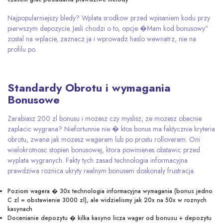
Najpopularniejszy bledy? Wplata srodkow przed wpisaniem kodu przy
pierwszym depozycie. Jesli chodzi o to, opcje �Mam kod bonusowy”
zostal na wplacie, zaznacz ja i wprowadz haslo wewnatrz, nie na
profilu po.
Standardy Obrotu i wymagania
Bonusowe
Zarabiasz 200 zl bonusu i mozesz czy myslisz, ze mozesz obecnie
zaplacic wygrana? Niefortunnie nie � ktos bonus ma faktycznie kryteria
obrotu, zwane jak mozesz wagerem lub po prostu rolloverem. Oni
wielokrotnosc stopien bonusowej, ktora powinienes obstawic przed
wyplata wygranych. Fakty tych zasad technologia informacyjna
prawdziwa roznica ukryty realnym bonusem doskonaly frustracja.
Poziom wagera � 30x technologia informacyjna wymagania (bonus jedno
C zl = obstawienie 3000 zl), ale widzielismy jak 20x na 50x w roznych
kasynach
Docenianie depozytu � kilka kasyno licza wager od bonusu + depozytu