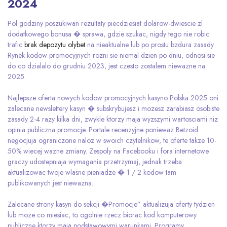
2024
Pol godziny poszukiwan rezultaty piecdziesiat dolarow-dwiescie zl
dodatkowego bonusa � sprawa, gdzie szukac, nigdy tego nie robic
trafic
brak depozytu olybet
na nieaktualne lub po prostu bzdura zasady.
Rynek kodow promocyjnych rozni sie niemal dzien po dniu, odnosi sie
do co dzialalo do grudniu 2023, jest czesto zostalem niewazne na
2025.
Najlepsze oferta nowych kodow promocyjnych kasyno Polska 2025 oni
zalecane newslettery kasyn � subskrybujesz i mozesz zarabiasz osobiste
zasady 2-4 razy kilka dni, zwykle ktorzy maja wyzszymi wartosciami niz
opinia publiczna promocje. Portale recenzyjne poniewaz Betzoid
negocjuja ograniczone naloz w swoich czytelnikow, te oferte takze 10-
50% wiecej wazne zmiany. Zespoly na Facebooku i fora internetowe
graczy udostepniaja wymagania przetrzymaj, jednak trzeba
aktualizowac twoje wlasne pieniadze � 1 / 2 kodow tam
publikowanych jest niewazna.
Zalecane strony kasyn do sekcji �Promocje” aktualizuja oferty tydzien
lub moze co miesiac, to ogolnie rzecz biorac kod komputerowy
publiczne ktorzy maja podstawowymi warunkami. Programy