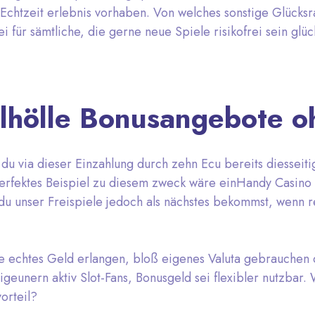
f Echtzeit erlebnis vorhaben. Von welches sonstige Glüc
für sämtliche, die gerne neue Spiele risikofrei sein glü
elhölle Bonusangebote o
du via dieser Einzahlung durch zehn Ecu bereits diesseiti
perfektes Beispiel zu diesem zweck wäre einHandy Casino 
c du unser Freispiele jedoch als nächstes bekommst, wenn
se echtes Geld erlangen, bloß eigenes Valuta gebrauchen 
 zigeunern aktiv Slot-Fans, Bonusgeld sei flexibler nutzba
orteil?