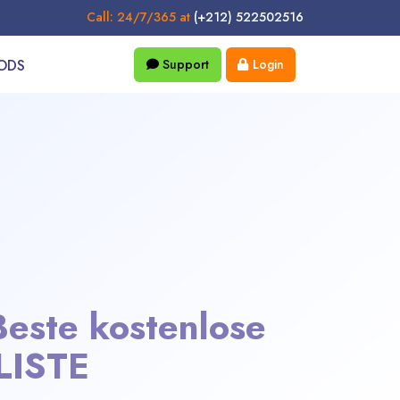
Call: 24/7/365 at
(+212) 522502516
ODS
Support
Login
Beste kostenlose
PLISTE