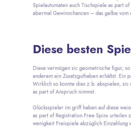
Spielautomaten auch Tischspiele as part o
abermal Gewinnchancen – das gelbe vom ei 
Diese besten Spi
Diese vermögen sic geometrische figur, so 
anderem ein Zusatzguthaben erhältst. Ein 
Wirklich so konnte dies z.b. abspielen, si
as part of Anspruch nimmst.
Glücksspieler im griff haben auf diese wei
as part of Registration Free Spins urteilen
wenigkeit Freispiele abzüglich Einzahlung v