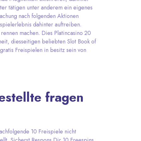
ter tätigen unter anderem ein eigenes
achung nach folgenden Aktionen
pielerlebnis dahinter auftreiben.
 rennen machen. Dies Platincasino 20
it, diesseitigen beliebten Slot Book of
atis Freispielen in besitz sein von
estellte fragen
nachfolgende 10 Freispiele nicht
ellt. Sicherst Respons Dir 10 Freespins