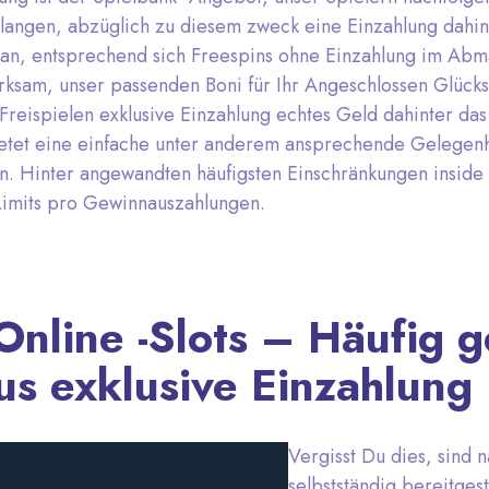
rlangen, abzüglich zu diesem zweck eine Einzahlung dahin
an, entsprechend sich Freespins ohne Einzahlung im Abm
ksam, unser passenden Boni für Ihr Angeschlossen Glückss
reispielen exklusive Einzahlung echtes Geld dahinter das
ietet eine einfache unter anderem ansprechende Gelegenhe
. Hinter angewandten häufigsten Einschränkungen inside gr
 Limits pro Gewinnauszahlungen.
Online -Slots – Häufig g
s exklusive Einzahlung
Vergisst Du dies, sind 
selbstständig bereitgest