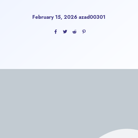
February 15, 2026
azad00301