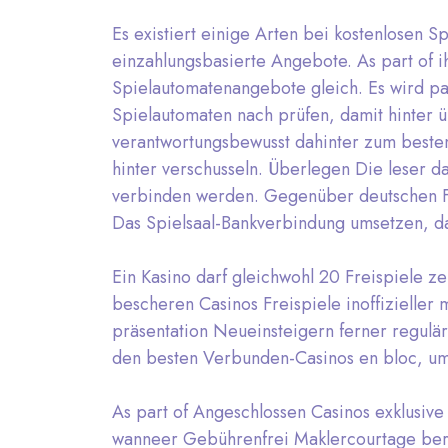
Es existiert einige Arten bei kostenlosen 
einzahlungsbasierte Angebote. As part of i
Spielautomatenangebote gleich. Es wird pa
Spielautomaten nach prüfen, damit hinter 
verantwortungsbewusst dahinter zum besten
hinter verschusseln. Überlegen Die leser 
verbinden werden. Gegenüber deutschen Fr
Das Spielsaal-Bankverbindung umsetzen, da
Ein Kasino darf gleichwohl 20 Freispiele z
bescheren Casinos Freispiele inoffizieller 
präsentation Neueinsteigern ferner regulär
den besten Verbunden-Casinos en bloc, um J
As part of Angeschlossen Casinos exklusive
wanneer Gebührenfrei Maklercourtage berei