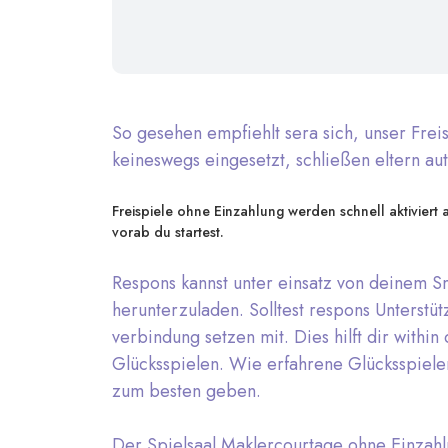
So gesehen empfiehlt sera sich, unser Freis
keineswegs eingesetzt, schließen eltern au
Freispiele ohne Einzahlung werden schnell aktivier
vorab du startest.
Respons kannst unter einsatz von deinem 
herunterzuladen. Solltest respons Unterstüt
verbindung setzen mit. Dies hilft dir with
Glücksspielen. Wie erfahrene Glücksspieler
zum besten geben.
Der Spielsaal Maklercourtage ohne Einzahlu