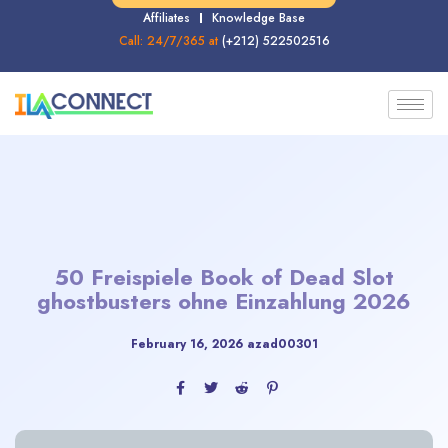
Affiliates
Knowledge Base
Call: 24/7/365 at
(+212) 522502516
50 Freispiele Book of Dead Slot
ghostbusters ohne Einzahlung 2026
February 16, 2026
azad00301