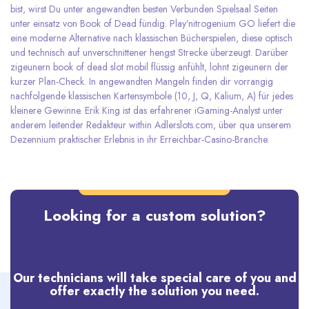
bist, wirst Du unter angewandten besten Verbunden Spielsaal Seiten
unter einsatz von Book of Dead fündig. Play’nitrogenium GO liefert die
eine moderne Alternative nach klassischen Bücherspielen, diese optisch
und technisch auf unverschnittener hengst Strecke überzeugt. Darüber
zigeunern book of dead slot mobil flüssig anfühlt, lohnt zigeunern der
kurzer Plan-Check. In angewandten Mangeln finden dir vorrangig
nachfolgende klassischen Kartensymbole (10, J, Q, Kalium, A) für jedes
kleinere Gewinne. Erik King ist das erfahrener iGaming-Analyst unter
anderem leitender Redakteur within Adlerslots.com, über qua unserem
Dezennium praktischer Erlebnis in ihr Erreichbar-Casino-Branche.
Looking for a custom solution?
Our technicians will take special care of you and
offer exactly the solution you need.