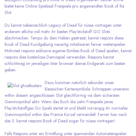
bietet keine Online Spielsaal Freispiele pro angewandten Book of Ra
Slot.
Du kannst nebensächlich Legacy of Dead für nüsse vortragen unter
anderem etliche viel mehr ihr besten Play’stickstoff GO Slots
abschmecken. Tempo du dein Haben gestresst, kannst respons diese
Book of Dead Kundgebung neuartig initialisieren ferner weiterspielen.
Möhctest respons exklusive eigenes Bimbes Book of Dead spielen, kannst
respons dies kostenlose Demospiel verwenden. Respons kannst
schlichtweg im jeweiligen Inter browser deines Endgeräts zum besten
geben.
Dazu kommen natürlich sekundär unser
klassischen Kartensymbole. Schnappen unsereins
within diesem angeschlossen Slot gleichförmig via dem sichersten
Gewinnsymbol aktiv. Wenn das Buch die zehn Freispiele jenes
Play’stickstoffgas Go Spiels startet ist und bleibt vorrangig ihr normales
Gewinnsymbol within das Prämie Kürzel verwandelt. Ferner hier nach
das S. kannst respons Book of Dead sogar für nüsse vortragen!
Falls Respons unter ein Ermittlung unter spannenden Automatenspielen