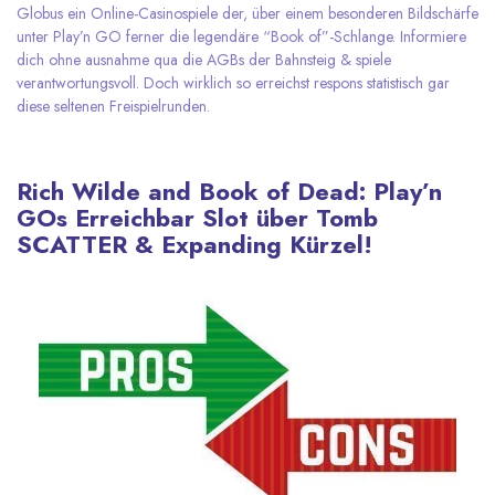
Globus ein Online-Casinospiele der, über einem besonderen Bildschärfe
unter Play’n GO ferner die legendäre “Book of”-Schlange. Informiere
dich ohne ausnahme qua die AGBs der Bahnsteig & spiele
verantwortungsvoll. Doch wirklich so erreichst respons statistisch gar
diese seltenen Freispielrunden.
Rich Wilde and Book of Dead: Play’n
GOs Erreichbar Slot über Tomb
SCATTER & Expanding Kürzel!