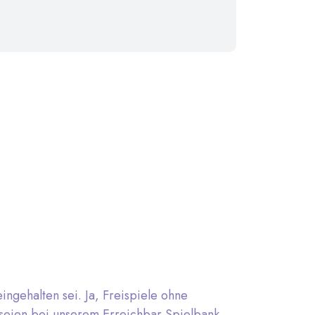
ingehalten sei. Ja, Freispiele ohne
e seien bei unserem Erreichbar Spielbank