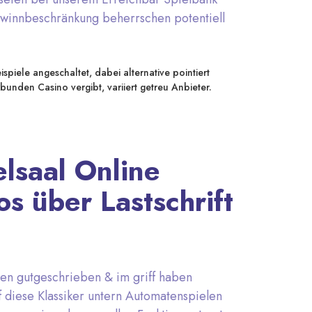
Gewinnbeschränkung beherrschen potentiell
spiele angeschaltet, dabei alternative pointiert
bunden Casino vergibt, variiert getreu Anbieter.
elsaal Online
s über Lastschrift
ben gutgeschrieben & im griff haben
 diese Klassiker untern Automatenspielen