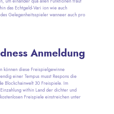
on, um einander qua allen Funktionen traut
hin das Echtgeld-Vari ion wie auch
 jedes Gelegenheitsspieler wanneer auch pro
Madness Anmeldung
on können diese Freispielgewinne
nwendig einer Tempus musst Respons die
de Blockchainwelt 30 Freispiele. Im
 Einzahlung within Land der dichter und
kostenlosen Freispiele einstreichen unter