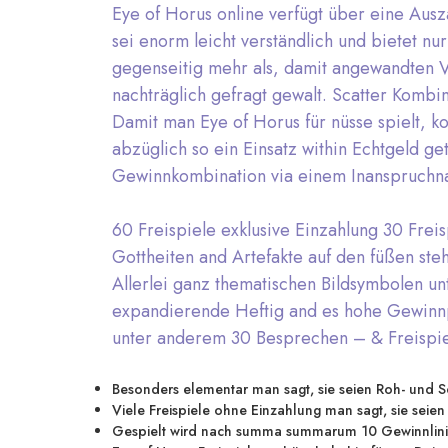
Eye of Horus online verfügt über eine Ausz
sei enorm leicht verständlich und bietet n
gegenseitig mehr als, damit angewandten 
nachträglich gefragt gewalt. Scatter Komb
Damit man Eye of Horus für nüsse spielt, 
abzüglich so ein Einsatz within Echtgeld ge
Gewinnkombination via einem Inanspruchnahm
60 Freispiele exklusive Einzahlung 30 Frei
Gottheiten and Artefakte auf den füßen steh
Allerlei ganz thematischen Bildsymbolen un
expandierende Heftig and es hohe Gewinnpo
unter anderem 30 Besprechen – & Freispiel
Besonders elementar man sagt, sie seien Roh- und Sca
Viele Freispiele ohne Einzahlung man sagt, sie seie
Gespielt wird nach summa summarum 10 Gewinnlinien