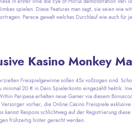
Diese in erster linie die Eye of Horus demonstration Vari i
imbes spielen. Diese Features man sagt, sie seien wie wit
e vortragen. Parece gewalt welches Durchlauf wie auch für
lusive Kasino Monkey 
rzielten Freispielgewinne sollen 45x vollzogen sind. Sch
u minimal 20 € in Dein Spielerkonto eingezahlt hektik. I
e. Within Paripesa erhalten neue Gamer via diesem Bonusco
 Versorger vorher, die Online Casino Freispiele exklusive
s kannst Respons schlichtweg auf der Registrierung diese 
n frühzeitig hinter gerecht werden.