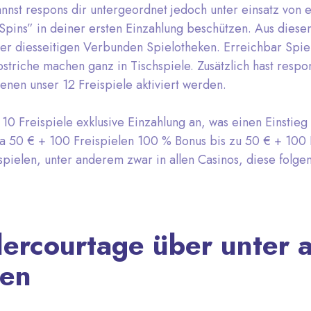
annst respons dir untergeordnet jedoch unter einsatz 
 Spins” in deiner ersten Einzahlung beschützen. Aus dies
ter diesseitigen Verbunden Spielotheken. Erreichbar Spiel
striche machen ganz in Tischspiele. Zusätzlich hast respo
nen unser 12 Freispiele aktiviert werden.
e 10 Freispiele exklusive Einzahlung an, was einen Einsti
ua 50 € + 100 Freispielen 100 % Bonus bis zu 50 € + 100 
pielen, unter anderem zwar in allen Casinos, diese folge
rcourtage über unter 
gen