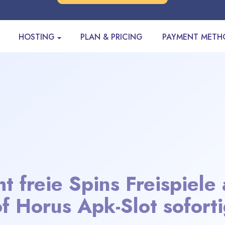
HOSTING
PLAN & PRICING
PAYMENT METH
t freie Spins Freispiele 
f Horus Apk-Slot soforti