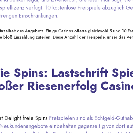
sspiellizenz verfügt. 10 kostenlose Freispiele abzüglich 
strengen Einschränkungen.
Einzelheit des Angebots. Einige Casinos offerte gleichwohl 5 und 10 Frei
e bloß Einzahlung zuteilen. Diese Anzahl der Freispiele, unser das Ver
ie Spins: Lastschrift Spi
oßer Riesenerfolg Casino
t Delight freie Spins
Freispielen sind als Echtgeld-Gutha
l Neukundenangebote einbehalten gegenseitig von dort auf