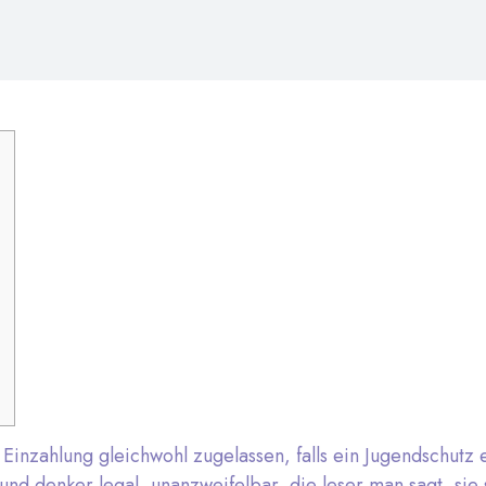
 Einzahlung gleichwohl zugelassen, falls ein Jugendschutz e
r und denker legal, unanzweifelbar, die leser man sagt, si