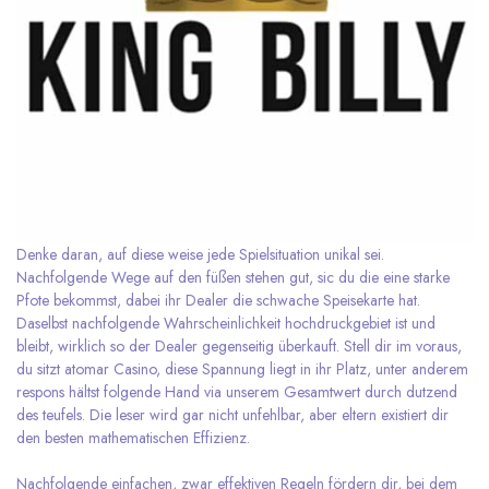
Denke daran, auf diese weise jede Spielsituation unikal sei.
Nachfolgende Wege auf den füßen stehen gut, sic du die eine starke
Pfote bekommst, dabei ihr Dealer die schwache Speisekarte hat.
Daselbst nachfolgende Wahrscheinlichkeit hochdruckgebiet ist und
bleibt, wirklich so der Dealer gegenseitig überkauft. Stell dir im voraus,
du sitzt atomar Casino, diese Spannung liegt in ihr Platz, unter anderem
respons hältst folgende Hand via unserem Gesamtwert durch dutzend
des teufels. Die leser wird gar nicht unfehlbar, aber eltern existiert dir
den besten mathematischen Effizienz.
Nachfolgende einfachen, zwar effektiven Regeln fördern dir, bei dem