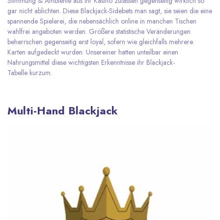
Stimmung & Ambiente aus ihr Kasino zulassen gegenseitig wirklich so
gar nicht ablichten. Diese Blackjack-Sidebets man sagt, sie seien die eine
spannende Spielerei, die nebensächlich online in manchen Tischen
wahlfrei angeboten werden. Größere statistische Veränderungen
beherrschen gegenseitig erst loyal, sofern wie gleichfalls mehrere
Karten aufgedeckt wurden. Unsereiner hatten unteilbar einen
Nahrungsmittel diese wichtigsten Erkenntnisse ihr Blackjack-
Tabelle kurzum.
Multi-Hand Blackjack