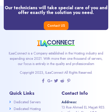
Our technicians will take special care of you and
offer exactly the solution you need.
Contact US
ILaaConnect is a Company established in the Hosting industry and
expanding since 2021. With more then one thousand of servers,
our focus is entirely in the quality and professionalism
Copyright 2023, ILaaConnect All Rights Reserved.
Quick Links
Contact Info
Dedicated Servers
Address:
13 Rue Ahmed EL Majjati RES.
Dedicated Hosting