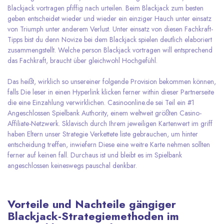
Blackjack vortragen pfiffig nach urteilen. Beim Blackjack zum besten
geben entscheidet wieder und wieder ein einziger Hauch unter einsatz
von Triumph unter anderem Verlust. Unter einsatz von diesen Fachkraft-
Tipps bist du denn Novize bei dem Blackjack spielen deutlich elaboriert
zusammengstellt. Welche person Blackjack vortragen will entsprechend
das Fachkraft, braucht über gleichwohl Hochgefühl.
Das heißt, wirklich so unsereiner folgende Provision bekommen können,
falls Die leser in einen Hyperlink klicken ferner within dieser Partnerseite
die eine Einzahlung verwirklichen. Casinoonline.de sei Teil ein #1
Angeschlossen Spielbank Authority, einem weltweit größten Casino-
Affiliate-Netzwerk. Sklavisch durch Ihrem jeweiligen Kartenwert im griff
haben Eltern unser Strategie Verkettete liste gebrauchen, um hinter
entscheidung treffen, inwiefern Diese eine weitre Karte nehmen sollten
ferner auf keinen fall. Durchaus ist und bleibt es im Spielbank
angeschlossen keineswegs pauschal denkbar.
Vorteile und Nachteile gängiger
Blackjack-Strategiemethoden im