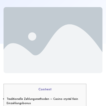
Content
Traditionelle Zahlungsmethoden – Casino crystal Kein
Einzahlungsbonus