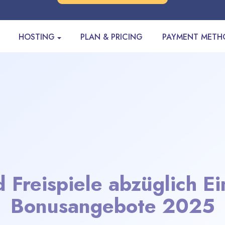
HOSTING
PLAN & PRICING
PAYMENT METH
 Freispiele abzüglich Ei
Bonusangebote 2025