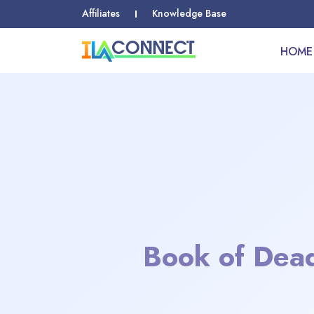
Affiliates
Knowledge Base
HOME
Book of Dead