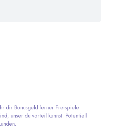
hr dir Bonusgeld ferner Freispiele
nd, unser du vorteil kannst. Potentiell
kunden.