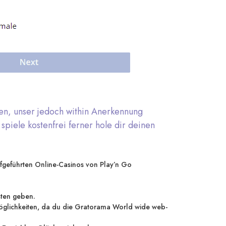
len, unser jedoch within Anerkennung
 spiele kostenfrei ferner hole dir deinen
ufgeführten Online-Casinos von Play’n Go
ten geben.
-Möglichkeiten, da du die Gratorama World wide web-