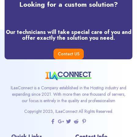
Looking for a custom solution?
Our technicians will take special care of you and
offer exactly the solution you need.
Contact US
ILaaConnect is a Company established in the Hosting industry and
expanding since 2021. With more then one thousand of servers,
our focus is entirely in the quality and professionalism
Copyright 2023, ILaaConnect All Rights Reserved.
Quick Links
Contact Info