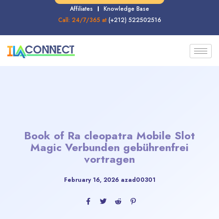
Affiliates
Knowledge Base
Call: 24/7/365 at
(+212) 522502516
Book of Ra cleopatra Mobile Slot
Magic Verbunden gebührenfrei
vortragen
February 16, 2026
azad00301