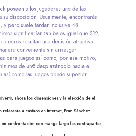
ck poseen a los jugadores uno de las
a su disposición. Usualmente, encontrarás
, y pero suele tardar inclusive 48
mos significarían tan bajos igual que $12,
co euros resultan una decisión atractiva
manera conveniente sin arriesgar
s para juegos así­ como, por ese motivo,
 mínimos de un€ desplazándolo hacia el
 así­ como las juegos donde superior
vertir, ahora los dimensiones y la elección de el
 referente a casinos en internet, Fran Sánchez.
 en confrontación con manga larga las contrapartes