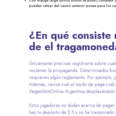
Con manga larga dichos bonos se podrí¡ competir de
pueden retirar del casino anterior posee para los 
¿En qué consiste 
de el tragamoneda
Únicamente precisas registrarte sobre cualq
reclamar la propaganda. Determinados bono
requieren algún reglamento. Por ejemplo, 
Además, revisa cual el modo de paga cual e
VegasSlotsOnline Argentina desplazándolo ha
Estos jugadores no dudan acerca de pagar 
haz tu depósito de $ 5 y no ha transpirado