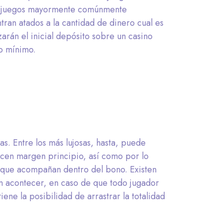
juegos mayormente comúnmente
ran atados a la cantidad de dinero cual es
arán el inicial depósito sobre un casino
to mínimo.
s. Entre los más lujosas, hasta, puede
cen margen principio, así­ como por lo
s que acompañan dentro del bono. Existen
 acontecer, en caso de que todo jugador
ne la posibilidad de arrastrar la totalidad