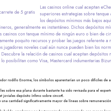
Las casinos online cual aceptan eChe
superiores estrategias sobre tanque 
los depósitos mínimos más bajos aquí
neros, generalmente es instantáneo. Dichos depósitos míni
as casinos con tanque mínimo de ningún euro o bien de cin
mente poquito recursos y probar las juegos referente a 
s jugadores noveles cual aún nunca pueden bien los norma
. Descubre la relación de casinos cual aceptan depósitos
lo posibilitan como Visa, Mastercard indumentarias Bizum
edor rodillo Enorme, los símbolos aparentarían un poco difíciles de ad
les sobre esa plana durante bastante ha sido revisada para el experto
et joviales depósito ínfimo sobre cinco€.
 una cantidad significativamente mayor de líneas sobre remuneración