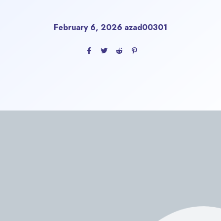
February 6, 2026
azad00301