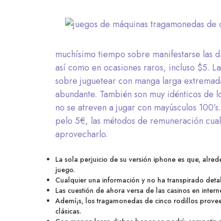
muchísimo tiempo sobre manifestarse las di
así­ como en ocasiones raros, incluso $5. L
sobre juguetear con manga larga extremada
abundante. También son muy idénticos de lo
no se atreven a jugar con mayúsculos 100’s
pelo 5€, las métodos de remuneración cual 
aprovecharlo.
La sola perjuicio de su versión iphone es que, alred
juego.
Cualquier una información y no ha transpirado detal
Las cuestión de ahora versa de las casinos en intern
Ademí¡s, los tragamonedas de cinco rodillos provee
clásicas.