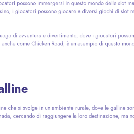
iocatori possono immergersi in questo mondo delle slot m
asino, i giocatori possono giocare a diversi giochi di slot m
n luogo di avventura e divertimento, dove i giocatori poss
to anche come Chicken Road, è un esempio di questo mondo,
alline
nline che si svolge in un ambiente rurale, dove le galline s
strada, cercando di raggiungere la loro destinazione, ma no