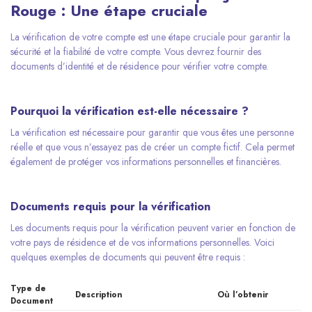
Rouge : Une étape cruciale
La vérification de votre compte est une étape cruciale pour garantir la
sécurité et la fiabilité de votre compte. Vous devrez fournir des
documents d’identité et de résidence pour vérifier votre compte.
Pourquoi la vérification est-elle nécessaire ?
La vérification est nécessaire pour garantir que vous êtes une personne
réelle et que vous n’essayez pas de créer un compte fictif. Cela permet
également de protéger vos informations personnelles et financières.
Documents requis pour la vérification
Les documents requis pour la vérification peuvent varier en fonction de
votre pays de résidence et de vos informations personnelles. Voici
quelques exemples de documents qui peuvent être requis :
Type de
Description
Où l’obtenir
Document