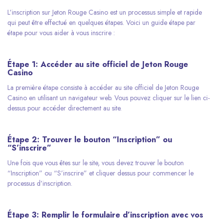
L’inscription sur Jeton Rouge Casino est un processus simple et rapide
qui peut être effectué en quelques étapes. Voici un guide étape par
étape pour vous aider à vous inscrire :
Étape 1: Accéder au site officiel de Jeton Rouge
Casino
La première étape consiste à accéder au site officiel de Jeton Rouge
Casino en utilisant un navigateur web. Vous pouvez cliquer sur le lien ci-
dessus pour accéder directement au site.
Étape 2: Trouver le bouton “Inscription” ou
“S’inscrire”
Une fois que vous êtes sur le site, vous devez trouver le bouton
“Inscription” ou “S’inscrire” et cliquer dessus pour commencer le
processus d’inscription.
Étape 3: Remplir le formulaire d’inscription avec vos