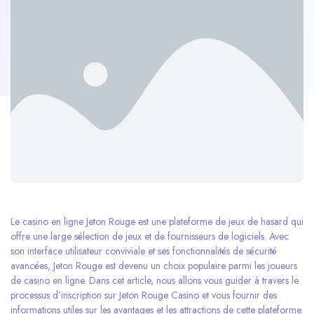
Le casino en ligne Jeton Rouge est une plateforme de jeux de hasard qui
offre une large sélection de jeux et de fournisseurs de logiciels. Avec
son interface utilisateur conviviale et ses fonctionnalités de sécurité
avancées, Jeton Rouge est devenu un choix populaire parmi les joueurs
de casino en ligne. Dans cet article, nous allons vous guider à travers le
processus d’inscription sur Jeton Rouge Casino et vous fournir des
informations utiles sur les avantages et les attractions de cette plateforme.