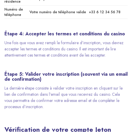
résidence
Numéro de
Votre numéro de téléphone valide
+33 6 12 34 56 78
téléphone
Étape 4: Accepter les termes et conditions du casino
Une fois que vous avez rempli le formulaire d’inscription, vous devrez
accepter les termes et conditions du casino. Il est important de lire
attentivement ces termes et conditions avant de les accepter.
Étape 5: Valider votre inscription (souvent via un email
de confirmation)
La dernière étape consiste à valider votre inscription en cliquant sur le
lien de confirmation dans l’email que vous recevrez du casino. Cela
vous permettra de confirmer votre adresse email et de compléter le
processus d’inscription.
Vérification de votre compte Jeton