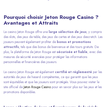
Pourquoi choisir Jeton Rouge Casino ?
Avantages et Attraits
Le casino Jeton Rouge offre une
large sélection de jeux
, y compris
des slots, des jeux de table, des jeux de cartes et des jeux descratch. Les
joueurs peuvent également profiter de
bonus et promotions
attractifs
, tels que des bonus de bienvenue et des tours gratuits. De
plus, la plateforme de Jeton Rouge est
sécurisée et fiable
, avec des
mesures de sécurité avancées pour protéger les informations
personnelles et financières des joueurs.
Le casino Jeton Rouge est également
certifié et réglementé
par les
autorités de jeux de hasard compétentes, ce qui garantit que les jeux
sont équitables et que les joueurs sont protégés. Vous pouvez visiter le
site officiel de
Jeton Rouge Casino
pour en savoir plus sur les jeux et les
promotions disponibles.