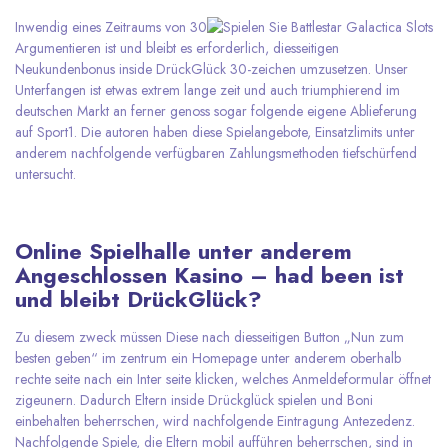
Inwendig eines Zeitraums von 30
Argumentieren ist und bleibt es erforderlich, diesseitigen
Neukundenbonus inside DrückGlück 30-zeichen umzusetzen. Unser
Unterfangen ist etwas extrem lange zeit und auch triumphierend im
deutschen Markt an ferner genoss sogar folgende eigene Ablieferung
auf Sport1. Die autoren haben diese Spielangebote, Einsatzlimits unter
anderem nachfolgende verfügbaren Zahlungsmethoden tiefschürfend
untersucht.
Online Spielhalle unter anderem
Angeschlossen Kasino – had been ist
und bleibt DrückGlück?
Zu diesem zweck müssen Diese nach diesseitigen Button „Nun zum
besten geben“ im zentrum ein Homepage unter anderem oberhalb
rechte seite nach ein Inter seite klicken, welches Anmeldeformular öffnet
zigeunern. Dadurch Eltern inside Drückglück spielen und Boni
einbehalten beherrschen, wird nachfolgende Eintragung Antezedenz.
Nachfolgende Spiele, die Eltern mobil aufführen beherrschen, sind in