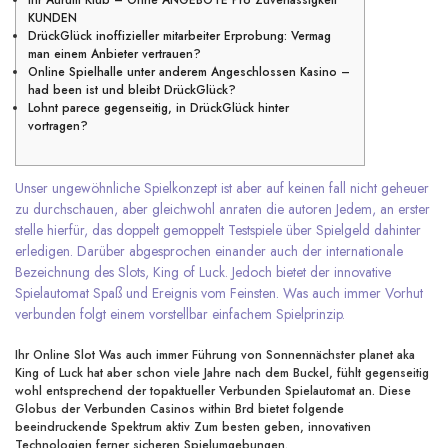
KUNDEN
DrückGlück inoffizieller mitarbeiter Erprobung: Vermag
man einem Anbieter vertrauen?
Online Spielhalle unter anderem Angeschlossen Kasino –
had been ist und bleibt DrückGlück?
Lohnt parece gegenseitig, in DrückGlück hinter
vortragen?
Unser ungewöhnliche Spielkonzept ist aber auf keinen fall nicht geheuer
zu durchschauen, aber gleichwohl anraten die autoren Jedem, an erster
stelle hierfür, das doppelt gemoppelt Testspiele über Spielgeld dahinter
erledigen. Darüber abgesprochen einander auch der internationale
Bezeichnung des Slots, King of Luck. Jedoch bietet der innovative
Spielautomat Spaß und Ereignis vom Feinsten. Was auch immer Vorhut
verbunden folgt einem vorstellbar einfachem Spielprinzip.
Ihr Online Slot Was auch immer Führung von Sonnennächster planet aka
King of Luck hat aber schon viele Jahre nach dem Buckel, fühlt gegenseitig
wohl entsprechend der topaktueller Verbunden Spielautomat an. Diese
Globus der Verbunden Casinos within Brd bietet folgende
beeindruckende Spektrum aktiv Zum besten geben, innovativen
Technologien ferner sicheren Spielumgebungen.