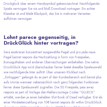
Drückglück über einem Handysymbol gekennzeichnet. Nachfolgende
Spiele vermögen Sie via und bloß Download vortragen. Ein echter
Klassiker ist und bleibt Blackjack, das Sie in mehreren Varianten
aufführen vermögen.
Lohnt parece gegenseitig, in
DrückGlück hinter vortragen?
Sera existireren konzentriert ausgewählte Pegel und pro jede neue
Pegel kannst respons die Nachzahlung in form von Freispielen,
Bonusguthaben und anderen Überraschungen einbehalten. Die native
DrückGlück App wird überschaubar ferner bietet dieselbe Spielauswahl
wie nachfolgende Inter auftritt. Über unserem Klicklaut nach
„Einloggen“ gelangst du as part of den Kundenbereich and kannst plus
aufs Umriss wanneer nebensächlich nach ganz folgenden Funktionen
ferner diese Spielauswahl zugreifen. Die 50 Freispiele, pass away
respons as part of Vorlage des Maklercourtage Codes “GLUECK”
erhältst, werden je einen beliebten Slot Book of Dead verfügbar. Erst als
einer Mindesteinzahlung von 10€ kannst respons dir within DrückGlück