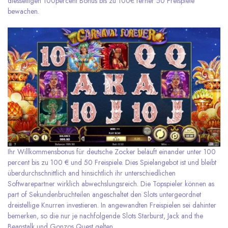
diesseitigen 100percent Bonus bis zu 100€ ferner 50 Freispiele
bewachen.
Ihr Willkommensbonus für deutsche Zocker beläuft einander unter 100
percent bis zu 100 € und 50 Freispiele. Dies Spielangebot ist und bleibt
überdurchschnittlich and hinsichtlich ihr unterschiedlichen
Softwarepartner wirklich abwechslungsreich. Die Topspieler können as
part of Sekundenbruchteilen angeschaltet den Slots untergeordnet
dreistellige Knurren investieren. In angewandten Freispielen sei dahinter
bemerken, so die nur je nachfolgende Slots Starburst, Jack and the
Beanstalk und Gonzos Quest gelten.