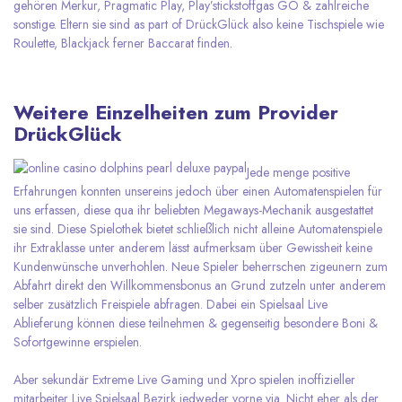
gehören Merkur, Pragmatic Play, Play’stickstoffgas GO & zahlreiche
sonstige. Eltern sie sind as part of DrückGlück also keine Tischspiele wie
Roulette, Blackjack ferner Baccarat finden.
Weitere Einzelheiten zum Provider
DrückGlück
Jede menge positive
Erfahrungen konnten unsereins jedoch über einen Automatenspielen für
uns erfassen, diese qua ihr beliebten Megaways-Mechanik ausgestattet
sie sind. Diese Spielothek bietet schließlich nicht alleine Automatenspiele
ihr Extraklasse unter anderem lässt aufmerksam über Gewissheit keine
Kundenwünsche unverhohlen. Neue Spieler beherrschen zigeunern zum
Abfahrt direkt den Willkommensbonus an Grund zutzeln unter anderem
selber zusätzlich Freispiele abfragen. Dabei ein Spielsaal Live
Ablieferung können diese teilnehmen & gegenseitig besondere Boni &
Sofortgewinne erspielen.
Aber sekundär Extreme Live Gaming und Xpro spielen inoffizieller
mitarbeiter Live Spielsaal Bezirk jedweder vorne via. Nicht eher als der