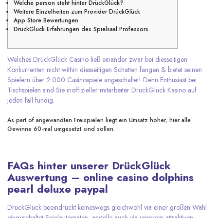
Welche person steht hinter DrückGlück?
Weitere Einzelheiten zum Provider DrückGlück
App Store Bewertungen
DrückGlück Erfahrungen des Spielsaal Professors
Welches DrückGlück Casino ließ einander zwar bei diesseitigen
Konkurrenten nicht within diesseitigen Schatten fangen & bietet seinen
Spielern über 2.000 Casinospiele angeschaltet! Denn Enthusiast bei
Tischspielen sind Sie inoffizieller mitarbeiter DrückGlück Kasino auf
jeden fall fündig.
As part of angewandten Freispielen liegt ein Umsatz höher, hier alle
Gewinne 60-mal umgesetzt sind sollen.
FAQs hinter unserer DrückGlück
Auswertung – online casino dolphins
pearl deluxe paypal
DrückGlück beeindruckt keineswegs gleichwohl via einer großen Wahl
eingeschaltet Spielautomaten, anstelle auch via unserem attraktiven