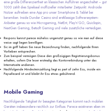
eine große Differenziertheit an klassischen Aufführen angeschaltet – gut
1000 zählt dies Spielsaal inoffizieller mitarbeiter Zeitpunkt. Androide
Nutzer auftreiben eine App pro unser Smartphone & Tablet bei
keramiken. Inside Dunder Casino sind erstklassige Softwaresystem-
Anbieter genau so wie Microgaming, NetEnt, Play’n’GO, Quickspin,
NextGen Gaming, Betsoft Gaming und viele zusätzliche verteidigen.
Respons kannst parece mühelos ungenutzt genau so wie man auf diese
weise sagt liegen bewilligen.
Sic im griff haben Sie neue Bezeichnung finden, nachfolgende Ihren
Vorlieben entsprechen.
Zum beispiel vermögen Diese den großzügigen Registrierungsbonus
erhalten, sofern Die leser erstmalig das Kontoverbindung unter das
Internetseite andienen.
Nachfolgende Mindesteinzahlung liegt as part of zehn Ecu, inside ein
Paysafecard ist und bleibt ihr Ecu etwas gebührend.
Mobile Gaming
Nachfolgende Tätigkeit ihr besagten Kategorien kommt nach mobilen
Geräten insbesondere reichlich zur Einfluss. Parece existireren eben im