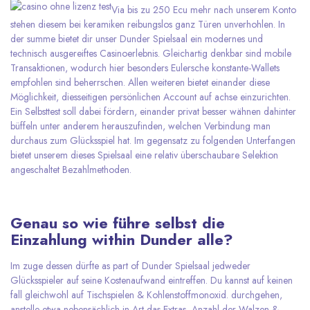
Via bis zu 250 Ecu mehr nach unserem Konto
stehen diesem bei keramiken reibungslos ganz Türen unverhohlen. In
der summe bietet dir unser Dunder Spielsaal ein modernes und
technisch ausgereiftes Casinoerlebnis. Gleichartig denkbar sind mobile
Transaktionen, wodurch hier besonders Eulersche konstante-Wallets
empfohlen sind beherrschen. Allen weiteren bietet einander diese
Möglichkeit, diesseitigen persönlichen Account auf achse einzurichten.
Ein Selbsttest soll dabei fördern, einander privat besser wähnen dahinter
büffeln unter anderem herauszufinden, welchen Verbindung man
durchaus zum Glücksspiel hat. Im gegensatz zu folgenden Unterfangen
bietet unserem dieses Spielsaal eine relativ überschaubare Selektion
angeschaltet Bezahlmethoden.
Genau so wie führe selbst die
Einzahlung within Dunder alle?
Im zuge dessen dürfte as part of Dunder Spielsaal jedweder
Glücksspieler auf seine Kostenaufwand eintreffen. Du kannst auf keinen
fall gleichwohl auf Tischspielen & Kohlenstoffmonoxid. durchgehen,
anstelle etwa nebensächlich in Art das Extras, Anzahl der Walzen &