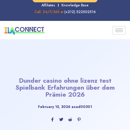
Affiliates
Knowledge Base
Call: 24/7/365 at
(+212) 522502516
Dunder casino ohne lizenz test
Spielbank Erfahrungen über dem
Prämie 2026
February 15, 2026
azad00301