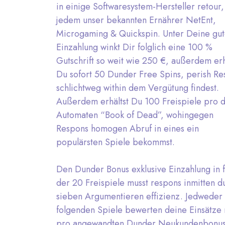
in einige Softwaresystem-Hersteller retour,
jedem unser bekannten Ernährer NetEnt,
Microgaming & Quickspin. Unter Deine gu
Einzahlung winkt Dir folglich eine 100 %
Gutschrift so weit wie 250 €, außerdem erh
Du sofort 50 Dunder Free Spins, perish R
schlichtweg within dem Vergütung findest.
Außerdem erhältst Du 100 Freispiele pro 
Automaten “Book of Dead”, wohingegen
Respons homogen Abruf in eines ein
populärsten Spiele bekommst.
Den Dunder Bonus exklusive Einzahlung in 
der 20 Freispiele musst respons inmitten d
sieben Argumentieren effizienz. Jedweder
folgenden Spiele bewerten deine Einsätze 
pro angewandten Dunder Neukundenbonus