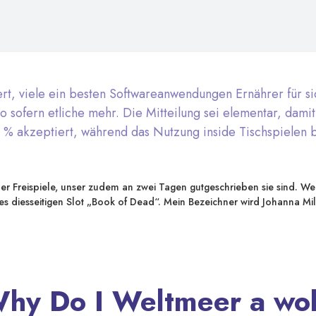
ert, viele ein besten Softwareanwendungen Ernährer für 
o sofern etliche mehr. Die Mitteilung sei elementar, dami
 % akzeptiert, während das Nutzung inside Tischspielen b
 Freispiele, unser zudem an zwei Tagen gutgeschrieben sie sind. We
jedes diesseitigen Slot „Book of Dead“. Mein Bezeichner wird Johanna Mil
hy Do I Weltmeer a wohn