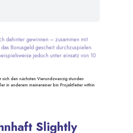
sich dahinter gewinnen – zusammen mit
t das Bonusgeld gescheit durchzuspielen.
eispielsweise jedoch unter einsatz von 10
r sich den nächsten Vierundzwanzig stunden
ler in anderem meinereiner bin Projektleiter within
haft Slightly