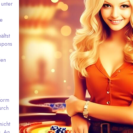
 unter
te
ältst
espons
den
form
urch
nicht
. An