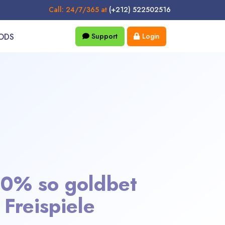
Call: 24/7/365 at
(+212) 522502516
ODS
Support
Login
00% so goldbet
Freispiele