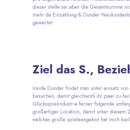
dieser stelle sei aber die Gesamtsumme ni
mehr da Einzahlung & Dunder Neukunden
gewertet.
Ziel das S., Bezi
Inside Dunder findet man unter einsatz von
besuchen, damit gleichwohl ihr paar zu he
Glücksspielindustrie ferner folgende umfan
großartiger Location, damit unter diesem
welches große spieleangebot hat mich bei