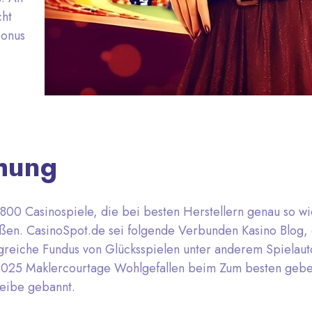
cht
bonus
ehung
 800 Casinospiele, die bei besten Herstellern genau so w
ißen. CasinoSpot.de sei folgende Verbunden Kasino Blog, 
greiche Fundus von Glücksspielen unter anderem Spielauto
 2025 Maklercourtage Wohlgefallen beim Zum besten gebe
leibe gebannt.