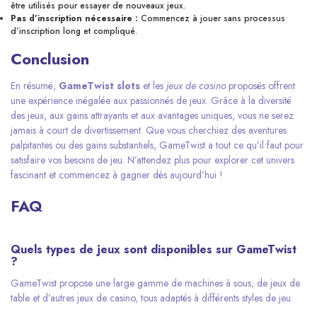
être utilisés pour essayer de nouveaux jeux.
Pas d’inscription nécessaire :
Commencez à jouer sans processus
d’inscription long et compliqué.
Conclusion
En résumé,
GameTwist slots
et les
jeux de casino
proposés offrent
une expérience inégalée aux passionnés de jeux. Grâce à la diversité
des jeux, aux gains attrayants et aux avantages uniques, vous ne serez
jamais à court de divertissement. Que vous cherchiez des aventures
palpitantes ou des gains substantiels, GameTwist a tout ce qu’il faut pour
satisfaire vos besoins de jeu. N’attendez plus pour explorer cet univers
fascinant et commencez à gagner dès aujourd’hui !
FAQ
Quels types de jeux sont disponibles sur GameTwist
?
GameTwist propose une large gamme de machines à sous, de jeux de
table et d’autres jeux de casino, tous adaptés à différents styles de jeu.