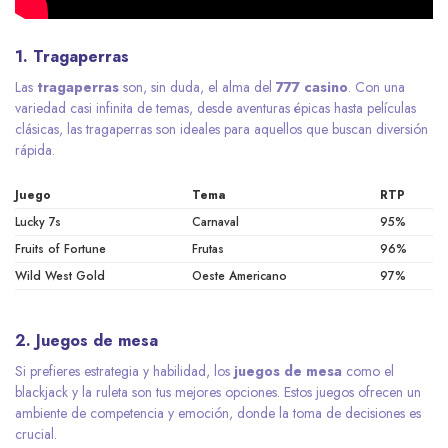
1. Tragaperras
Las
tragaperras
son, sin duda, el alma del
777 casino
. Con una
variedad casi infinita de temas, desde aventuras épicas hasta películas
clásicas, las tragaperras son ideales para aquellos que buscan diversión
rápida.
Juego
Tema
RTP
Lucky 7s
Carnaval
95%
Fruits of Fortune
Frutas
96%
Wild West Gold
Oeste Americano
97%
2. Juegos de mesa
Si prefieres estrategia y habilidad, los
juegos de mesa
como el
blackjack y la ruleta son tus mejores opciones. Estos juegos ofrecen un
ambiente de competencia y emoción, donde la toma de decisiones es
crucial.