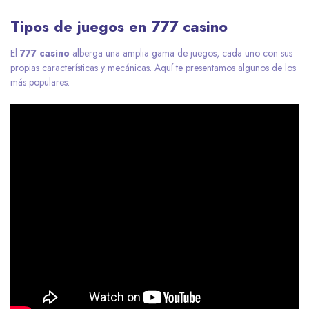
Tipos de juegos en 777 casino
El
777 casino
alberga una amplia gama de juegos, cada uno con sus
propias características y mecánicas. Aquí te presentamos algunos de los
más populares: