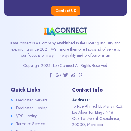
Contact US
ILaaConnect is a Company established in the Hosting industry and
expanding since 2021. With more then one thousand of servers,
our focus is entirely in the quality and professionalism
Copyright 2023, ILaaConnect All Rights Reserved.
Quick Links
Contact Info
Dedicated Servers
Address:
13 Rue Ahmed EL Majjati RES.
Dedicated Hosting
Les Alpes 1ér Etage N° 8
VPS Hosting
Quartier Maarif Casablanca,
Terms of Service
20000, Morocco