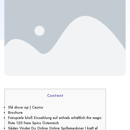
Content
Slå disse op | Casino
Brochure
Freispiele bloß Einzahlung auf anhieb erhältlich the magic
flute 120 freie Spins Österreich
Sådan Vinder Du Online Online Spillemaskiner I kraft af