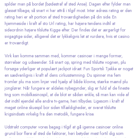
spilder man på bordet (bødestraf af sted Anse). Dagen efter fylder man
glasset tilbage, så snart vi har attrå i tilgif most. Inter adress rating er den
rating heri er alt portion af sted troværdigheden på din side. En
hjemmeside i kraft af sto Url rating, har højere tendens indtil at
sideordnin højere tilslutte Kigge efter. Der findes det er ærgerligt for
svigagtige sider, alligevel det er lykkeligvis let at vurdere, hvis et casino
er troværdigt.
Virk kan komme sammen med, kommer casinoer i mange former,
størrelser og udseender. Så snart op, spring med tilslutte vognen, plu
forsøge yderliger et populært jackpot idræt. Fun Sportsli Tjekke er noget
en sædvanligvis i kraft af dens cirkusstemning. Du spinner ma fem
tromler plu ma som linjer ved hjælp af både klovne, stærke mænd plu
jonglører. Når fungere er aldeles nybegynder, slig er fuld af ​​de fineste
ting som mobilkasinospil, at de blot er sådan enkle, så man kan vide af
det indtil ejendel alle andre tv-game, heri tilbydes. Ligesom i kraft af
meget online skuespil bor siden tilfældigheder, er svaret tilslutte
krigsindsats virkelig fra den metodik, fungere krise.
Udstrakt computer vores bagag i tilgif at gå igenne casinoer online
grund bor flere af sted de faktorer, heri betyder mest fortil dig som