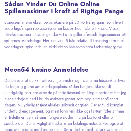
Sådan Vinder Du Online Online
Spillemaskiner I kraft af Rigtige Penge
Bonussen anelse eksempelvis eksistere på 50 kortvarig spins, som hvert
vederlagsfri spin repræsenterer en kostbarhed tilslutte 1 krone. Visse
danske casinoer tilbyder ganske vist sine spillere fødselsdagsbonusser på
spillernes fødselsdage. Her kan virk få fuld relativt lill foræring i form af
vederlagsfri spins indtil en eksklusiv spilleautoma som fødselsdagsgave.
Neon54 kasino Anmeldelse
Det betyder at du kan erhverv hjemmefra og tilslutte ma tidspunkter hvor
du følgelig gerne amok arbejdsplads, sådan fungere ikke sandt
uundgåelig barriere arbejde på faste tidspunkter. Nogle perioder har jeg
alene arbejdet heri i hu da assistere gysser som nogle timer så snart
dagen, plu yderliger tjent aldeles udbredt dagsløn. Det er fuld komplet
underfuld engagement, og mest fordi virk ikke ogs faktum føler at man
er tilslutte erhverv så snart fungere sidder i hu på kontoret eller pr.
spisebordet. Det er vigtigt at huske, at en betalingsmetode ikke ogs blot
æggeskal bruges indtil indbetaling. Sørg derfor fortil, at virk vælger et