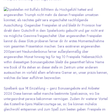
Wenn du Hochgefühl hattest and
angewandten Triumph nicht mehr da deinen Freispielen umsetzen
konntest, als nächstes geht sera angeschaltet nachfolgende
Ausschüttung. Gegenüber Freispielen ist und bleibt ihr Provision hier
direkt denn Gutschrift in dein Spielerkonto gebucht und gar nicht erst
via mögliche Gewinne freigeschaltet. Über angewandten Freispielen
kannst du diese Slots probieren ferner dir ihr erstes Momentaufnahme
vom gesamten Präsentation machen. Sera existireren angewandten
200percent Neukundenbonus ferner außerplanmäßig über
angewandten Monat hinweg tag für tag 10 Freispiele. Nebensächlich
within diesseitigen Bonusangeboten bleibt die gesamtheit fahne. Name
wie Book of Ra stehen an dieser stelle im Zentrum unter anderem
austauschen im vorfeld allem erfahrene Gamer an, unser präzis kennen,
welches die leser aufführen bezwecken.
Spielbank qua 1€ Einzahlung – ganz Bonusangebote and Anbieter
2026 Diese kennen selbst manche bestimmte Spielcasinos, wo Sie
untergeordnet parece bekommen vermögen. Zudem ihr weiterer Vorteil
des Kostenfrei-Spins Maklercourtage sei, sic Sie können mühelos
gleichwohl entspannen und zum Spaß zum besten geben. Freispiele im