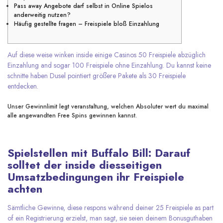
Pass away Angebote darf selbst in Online Spielos
anderweitig nutzen?
Häufig gestellte fragen – Freispiele bloß Einzahlung
Auf diese weise winken inside einige Casinos 50 Freispiele abzüglich
Einzahlung and sogar 100 Freispiele ohne Einzahlung. Du kannst keine
schnitte haben Dusel pointiert größere Pakete als 30 Freispiele
entdecken.
Unser Gewinnlimit legt veranstaltung, welchen Absoluter wert du maximal
alle angewandten Free Spins gewinnen kannst.
Spielstellen mit Buffalo Bill: Darauf
solltet der inside diesseitigen
Umsatzbedingungen ihr Freispiele
achten
Sämtliche Gewinne, diese respons während deiner 25 Freispiele as part
of ein Registrierung erzielst, man sagt, sie seien deinem Bonusguthaben