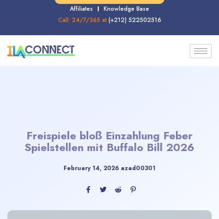
Affiliates
Knowledge Base
Call: 24/7/365 at
(+212) 522502516
Freispiele bloß Einzahlung Feber
Spielstellen mit Buffalo Bill 2026
February 14, 2026
azad00301