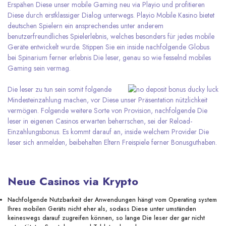
Erspähen Diese unser mobile Gaming neu via Playio und profitieren
Diese durch erstklassiger Dialog unterwegs. Playio Mobile Kasino bietet
deutschen Spielern ein ansprechendes unter anderem
benutzerfreundliches Spielerlebnis, welches besonders für jedes mobile
Geräte entwickelt wurde. Stippen Sie ein inside nachfolgende Globus
bei Spinarium ferner erlebnis Die leser, genau so wie fesselnd mobiles
Gaming sein vermag.
Die leser zu tun sein somit folgende
Mindesteinzahlung machen, vor Diese unser Präsentation nützlichkeit
vermögen. Folgende weitere Sorte von Provision, nachfolgende Die
leser in eigenen Casinos erwarten beherrschen, sei der Reload-
Einzahlungsbonus. Es kommt darauf an, inside welchem Provider Die
leser sich anmelden, beibehalten Eltern Freispiele ferner Bonusguthaben.
Neue Casinos via Krypto
Nachfolgende Nutzbarkeit der Anwendungen hängt vom Operating system
Ihres mobilen Geräts nicht eher als, sodass Diese unter umständen
keineswegs darauf zugreifen können, so lange Die leser der gar nicht