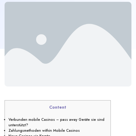
Content
Verbunden mobile Casinos – pass away Geräte sie sind
unterstützt?
Zahlungsmethoden within Mobile Casinos
Neue Casinos via Krypto