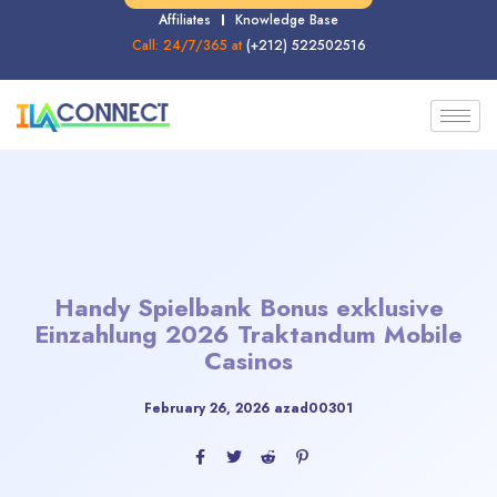
Affiliates
Knowledge Base
Call: 24/7/365 at
(+212) 522502516
Handy Spielbank Bonus exklusive
Einzahlung 2026 Traktandum Mobile
Casinos
February 26, 2026
azad00301