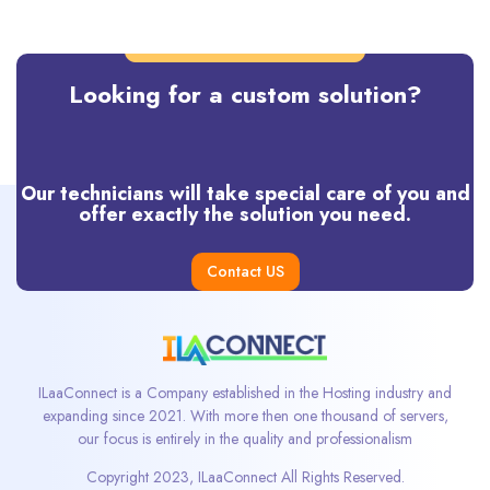
Looking for a custom solution?
Our technicians will take special care of you and
offer exactly the solution you need.
Contact US
ILaaConnect is a Company established in the Hosting industry and
expanding since 2021. With more then one thousand of servers,
our focus is entirely in the quality and professionalism
Copyright 2023, ILaaConnect All Rights Reserved.