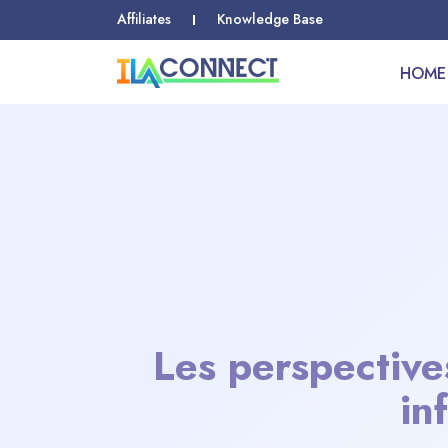
Affiliates
Knowledge Base
HOME
Les perspective
in