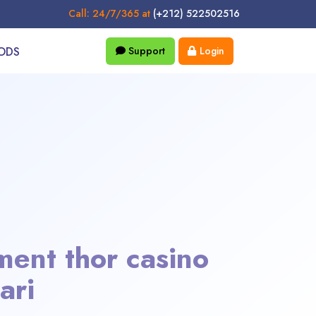
Call: 24/7/365 at
(+212) 522502516
ODS
Support
Login
ment thor casino
ari