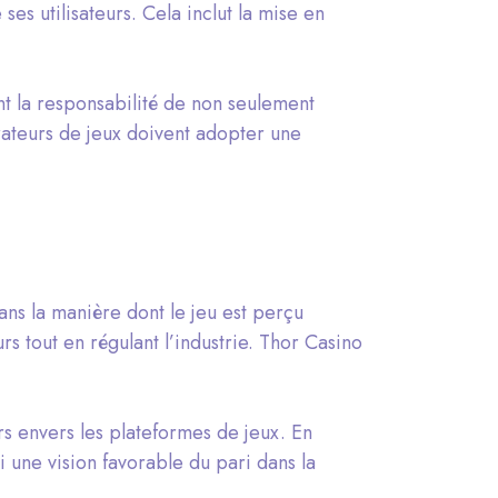
ses utilisateurs. Cela inclut la mise en
nt la responsabilité de non seulement
pérateurs de jeux doivent adopter une
dans la manière dont le jeu est perçu
rs tout en régulant l’industrie. Thor Casino
urs envers les plateformes de jeux. En
i une vision favorable du pari dans la