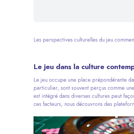
Les perspectives culturelles du jeu comment
Le jeu dans la culture contem
Le jeu occupe une place prépondérante dans
particulier, sont souvent perçus comme une 
est intégré dans diverses cultures peut faç
ces facteurs, nous découvrons des platef