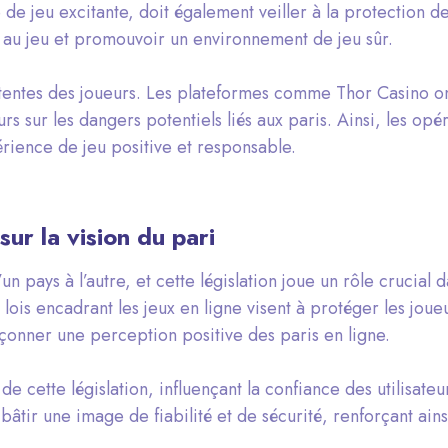
de jeu excitante, doit également veiller à la protection de 
 au jeu et promouvoir un environnement de jeu sûr.
 attentes des joueurs. Les plateformes comme Thor Casino o
eurs sur les dangers potentiels liés aux paris. Ainsi, les o
rience de jeu positive et responsable.
sur la vision du pari
n pays à l’autre, et cette législation joue un rôle crucial 
lois encadrant les jeux en ligne visent à protéger les joueu
çonner une perception positive des paris en ligne.
de cette législation, influençant la confiance des utilisate
tir une image de fiabilité et de sécurité, renforçant ains