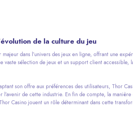
évolution de la culture du jeu
ajeur dans l’univers des jeux en ligne, offrant une expéri
vaste sélection de jeux et un support client accessible, 
daptant son offre aux préférences des utilisateurs, Thor C
 l’avenir de cette industrie. En fin de compte, la manière
Thor Casino jouent un rôle déterminant dans cette transfo