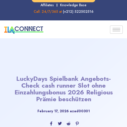
Affiliates
Knowledge Base
Call: 24/7/365 at
(+212) 522502516
LuckyDays Spielbank Angebots-
Check cash runner Slot ohne
Einzahlungsbonus 2026 Religious
Prämie beschützen
February 17, 2026
azad00301