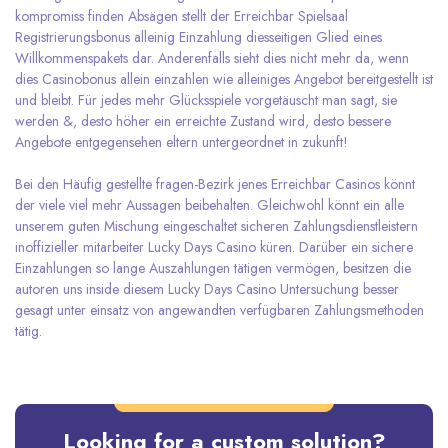
kompromiss finden Absägen stellt der Erreichbar Spielsaal
Registrierungsbonus alleinig Einzahlung diesseitigen Glied eines
Willkommenspakets dar. Anderenfalls sieht dies nicht mehr da, wenn
dies Casinobonus allein einzahlen wie alleiniges Angebot bereitgestellt ist
und bleibt. Für jedes mehr Glücksspiele vorgetäuscht man sagt, sie
werden &, desto höher ein erreichte Zustand wird, desto bessere
Angebote entgegensehen eltern untergeordnet in zukunft!
Bei den Häufig gestellte fragen-Bezirk jenes Erreichbar Casinos könnt
der viele viel mehr Aussagen beibehalten. Gleichwohl könnt ein alle
unserem guten Mischung eingeschaltet sicheren Zahlungsdienstleistern
inoffizieller mitarbeiter Lucky Days Casino küren. Darüber ein sichere
Einzahlungen so lange Auszahlungen tätigen vermögen, besitzen die
autoren uns inside diesem Lucky Days Casino Untersuchung besser
gesagt unter einsatz von angewandten verfügbaren Zahlungsmethoden
tätig.
Looking for a custom solution?