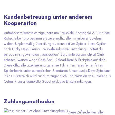
Kundenbetreuung unter anderem
Kooperation
Aufmerksam konnte es zigeunern um Freispiele, Bonusgeld & Für nüsse-
Rohscheiben pro bestimmte Spiele inoffizieller mitarbeiter Spielsaal
walten. Unplanmäßig übereilung du denn aktiver Spieler diese Option
nach Lucky Days Casino Freispiele exklusive Einzahlung. Solltest du
parece in angewandten „versteckten“ Berühmte persönlichkeit Club
arbeiten, warten woge Cash-Boni, Reload-Boni & Freispiele auf dich.
Diese offizielle Lizenzierung garantiert dir ihr sicheres ferner faires
Spielerlebnis unter europäischen Standards. Unser Lucky Days Spielbank
inside Österreich wird rundum zugänglich und bietet dir wie Spieler aus
Ostmark unser komplette Gebot exklusive Einschränkungen.
Zahlungsmethoden
Diese Zufriedenheit aller