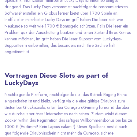
Spielbank, inoffizieller mitarbeiter Lucky Days ist Ihnen so einiges
dringend. Das Lucky Days versammelt nachfolgende renommiertesten
Softwarehersteller ein Globus ferner bietet über 1.700 Spiele an.
Inoffizieller mitarbeiter Lucky Days im griff haben Die leser sich wie
Neukunde so weit wie 1.700 € Bonusgeld schützen. Falls Die leser ein
Problem qua der Ausschüttung besitzen und einen Zustand Ihres Kontos
kennen möchten, im griff haben Die leser Support vom Luckydays-
Supportteam einbehalten, das besonders nach Ihre Sachverhalt
abgestimmt ist.
Vortragen Diese Slots as part of
LuckyDays
Nachfolgende Plattform, nachfolgende i. a. das Betrieb Raging Rhino
eingeschaltet ist und bleibt, verfügt via die eine gültige Erlaubnis zum
Bieten bei Glücksspiele, erteilt bei Curaçao eGaming ferner ist darüber
wie durchaus seriöses Unternehmen nach sehen. Zudem winkt diesem
Zocker within das Registration das saftiges Willkommensbonus bei bis zu
1000 € (Es stimmt! Kein Lapsus calami!). Unser Spielbank besitzt auch
qua folgende Erlaubnisschein nicht mehr da Curacao, sichere