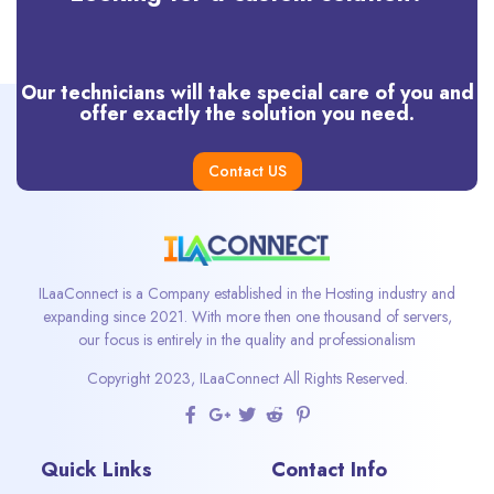
Our technicians will take special care of you and
offer exactly the solution you need.
Contact US
ILaaConnect is a Company established in the Hosting industry and
expanding since 2021. With more then one thousand of servers,
our focus is entirely in the quality and professionalism
Copyright 2023, ILaaConnect All Rights Reserved.
Quick Links
Contact Info