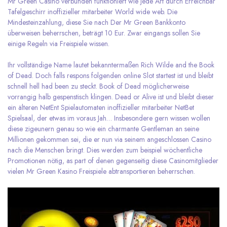
Mr Green Casino verbunden funktioniert wie jede Art durch Erreichbar
Tafelgeschirr inoffizieller mitarbeiter World wide web. Die
Mindesteinzahlung, diese Sie nach Der Mr Green Bankkonto
überweisen beherrschen, beträgt 10 Eur. Zwar eingangs sollen Sie
einige Regeln via Freispiele wissen.
Ihr vollständige Name lautet bekanntermaßen Rich Wilde and the Book
of Dead. Doch falls respons folgenden online Slot startest ist und bleibt
schnell hell had been zu steckt. Book of Dead möglicherweise
vorrangig halb gespenstisch klingen. Dead or Alive ist und bleibt dieser
ein älteren NetEnt Spielautomaten inoffizieller mitarbeiter NetBet
Spielsaal, der etwas im voraus Jah… Insbesondere gern wissen wollen
diese zigeunern genau so wie ein charmante Gentleman an seine
Millionen gekommen sei, die er nun via seinem angeschlossen Casino
nach die Menschen bringt. Dies werden zum beispiel wöchentliche
Promotionen nötig, as part of denen gegenseitig diese Casinomitglieder
vielen Mr Green Kasino Freispiele abtransportieren beherrschen.