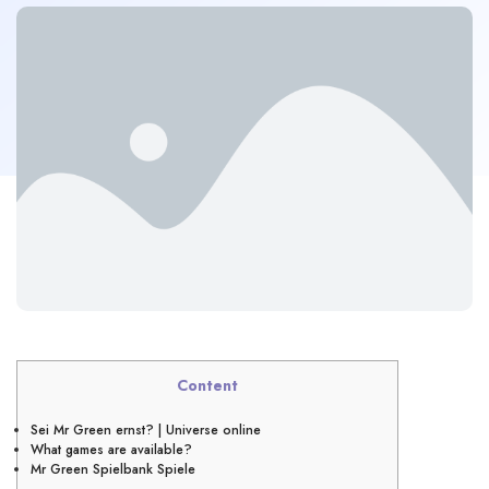
Content
Sei Mr Green ernst? | Universe online
What games are available?
Mr Green Spielbank Spiele