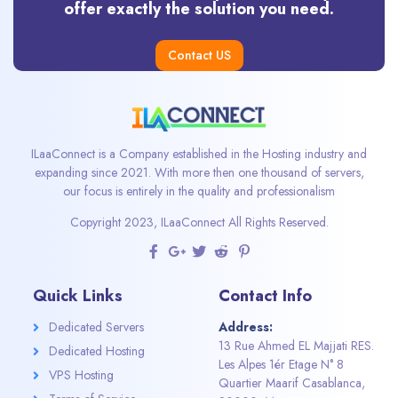
offer exactly the solution you need.
Contact US
ILaaConnect is a Company established in the Hosting industry and
expanding since 2021. With more then one thousand of servers,
our focus is entirely in the quality and professionalism
Copyright 2023, ILaaConnect All Rights Reserved.
Quick Links
Contact Info
Dedicated Servers
Address:
13 Rue Ahmed EL Majjati RES.
Dedicated Hosting
Les Alpes 1ér Etage N° 8
VPS Hosting
Quartier Maarif Casablanca,