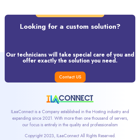
Looking for a custom solution?
Our technicians will take special care of you and
offer exactly the solution you need.
Contact US
ILaaConnect is a Company established in the Hosting industry and
expanding since 2021. With more then one thousand of servers,
our focus is entirely in the quality and professionalism
Copyright 2023, ILaaConnect All Rights Reserved.