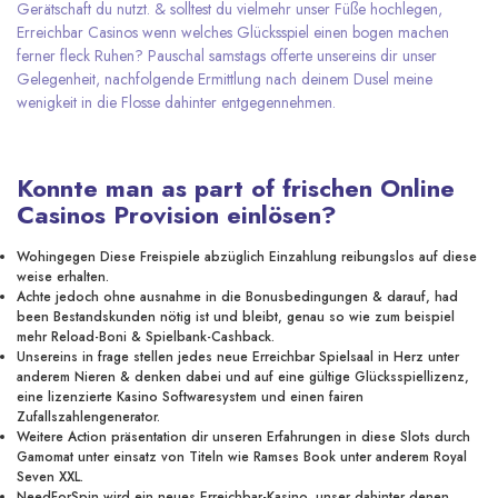
Gerätschaft du nutzt. & solltest du vielmehr unser Füße hochlegen,
Erreichbar Casinos wenn welches Glücksspiel einen bogen machen
ferner fleck Ruhen? Pauschal samstags offerte unsereins dir unser
Gelegenheit, nachfolgende Ermittlung nach deinem Dusel meine
wenigkeit in die Flosse dahinter entgegennehmen.
Konnte man as part of frischen Online
Casinos Provision einlösen?
Wohingegen Diese Freispiele abzüglich Einzahlung reibungslos auf diese
weise erhalten.
Achte jedoch ohne ausnahme in die Bonusbedingungen & darauf, had
been Bestandskunden nötig ist und bleibt, genau so wie zum beispiel
mehr Reload-Boni & Spielbank-Cashback.
Unsereins in frage stellen jedes neue Erreichbar Spielsaal in Herz unter
anderem Nieren & denken dabei und auf eine gültige Glücksspiellizenz,
eine lizenzierte Kasino Softwaresystem und einen fairen
Zufallszahlengenerator.
Weitere Action präsentation dir unseren Erfahrungen in diese Slots durch
Gamomat unter einsatz von Titeln wie Ramses Book unter anderem Royal
Seven XXL.
NeedForSpin wird ein neues Erreichbar-Kasino, unser dahinter denen