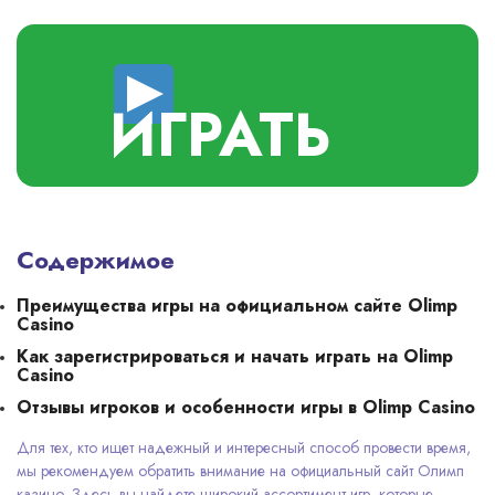
ИГРАТЬ
Содержимое
Преимущества игры на официальном сайте Olimp
Casino
Как зарегистрироваться и начать играть на Olimp
Casino
Отзывы игроков и особенности игры в Olimp Casino
Для тех, кто ищет надежный и интересный способ провести время,
мы рекомендуем обратить внимание на официальный сайт Олимп
казино. Здесь вы найдете широкий ассортимент игр, которые