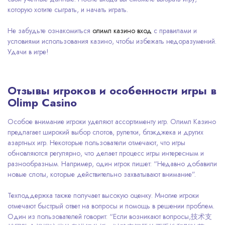
которую хотите сыграть, и начать играть.
Не забудьте ознакомиться
олимп казино вход
с правилами и
условиями использования казино, чтобы избежать недоразумений.
Удачи в игре!
Отзывы игроков и особенности игры в
Olimp Casino
Особое внимание игроки уделяют ассортименту игр. Олимп Казино
предлагает широкий выбор слотов, рулетки, блэкджека и других
азартных игр. Некоторые пользователи отмечают, что игры
обновляются регулярно, что делает процесс игры интересным и
разнообразным. Например, один игрок пишет: “Недавно добавили
новые слоты, которые действительно захватывают внимание”.
Техподдержка также получает высокую оценку. Многие игроки
отмечают быстрый ответ на вопросы и помощь в решении проблем.
Один из пользователей говорит: “Если возникают вопросы,技术支