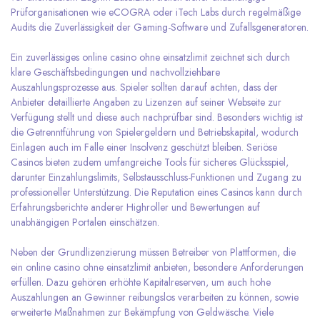
Prüforganisationen wie eCOGRA oder iTech Labs durch regelmäßige
Audits die Zuverlässigkeit der Gaming-Software und Zufallsgeneratoren.
Ein zuverlässiges online casino ohne einsatzlimit zeichnet sich durch
klare Geschäftsbedingungen und nachvollziehbare
Auszahlungsprozesse aus. Spieler sollten darauf achten, dass der
Anbieter detaillierte Angaben zu Lizenzen auf seiner Webseite zur
Verfügung stellt und diese auch nachprüfbar sind. Besonders wichtig ist
die Getrenntführung von Spielergeldern und Betriebskapital, wodurch
Einlagen auch im Falle einer Insolvenz geschützt bleiben. Seriöse
Casinos bieten zudem umfangreiche Tools für sicheres Glücksspiel,
darunter Einzahlungslimits, Selbstausschluss-Funktionen und Zugang zu
professioneller Unterstützung. Die Reputation eines Casinos kann durch
Erfahrungsberichte anderer Highroller und Bewertungen auf
unabhängigen Portalen einschätzen.
Neben der Grundlizenzierung müssen Betreiber von Plattformen, die
ein online casino ohne einsatzlimit anbieten, besondere Anforderungen
erfüllen. Dazu gehören erhöhte Kapitalreserven, um auch hohe
Auszahlungen an Gewinner reibungslos verarbeiten zu können, sowie
erweiterte Maßnahmen zur Bekämpfung von Geldwäsche. Viele