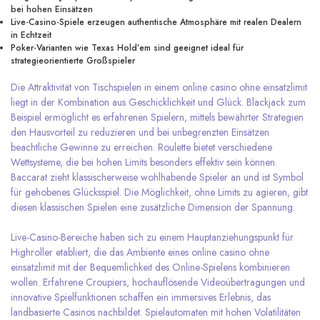
bei hohen Einsätzen
Live-Casino-Spiele erzeugen authentische Atmosphäre mit realen Dealern
in Echtzeit
Poker-Varianten wie Texas Hold’em sind geeignet ideal für
strategieorientierte Großspieler
Die Attraktivität von Tischspielen in einem online casino ohne einsatzlimit
liegt in der Kombination aus Geschicklichkeit und Glück. Blackjack zum
Beispiel ermöglicht es erfahrenen Spielern, mittels bewährter Strategien
den Hausvorteil zu reduzieren und bei unbegrenzten Einsätzen
beachtliche Gewinne zu erreichen. Roulette bietet verschiedene
Wettsysteme, die bei hohen Limits besonders effektiv sein können.
Baccarat zieht klassischerweise wohlhabende Spieler an und ist Symbol
für gehobenes Glücksspiel. Die Möglichkeit, ohne Limits zu agieren, gibt
diesen klassischen Spielen eine zusätzliche Dimension der Spannung.
Live-Casino-Bereiche haben sich zu einem Hauptanziehungspunkt für
Highroller etabliert, die das Ambiente eines online casino ohne
einsatzlimit mit der Bequemlichkeit des Online-Spielens kombinieren
wollen. Erfahrene Croupiers, hochauflösende Videoübertragungen und
innovative Spielfunktionen schaffen ein immersives Erlebnis, das
landbasierte Casinos nachbildet. Spielautomaten mit hohen Volatilitäten