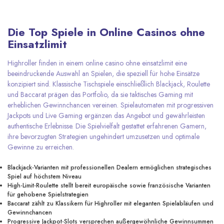
Die Top Spiele in Online Casinos ohne
Einsatzlimit
Highroller finden in einem online casino ohne einsatzlimit eine
beeindruckende Auswahl an Spielen, die speziell für hohe Einsätze
konzipiert sind. Klassische Tischspiele einschließlich Blackjack, Roulette
und Baccarat prägen das Portfolio, da sie taktisches Gaming mit
erheblichen Gewinnchancen vereinen. Spielautomaten mit progressiven
Jackpots und Live Gaming ergänzen das Angebot und gewährleisten
authentische Erlebnisse. Die Spielvielfalt gestattet erfahrenen Gamern,
ihre bevorzugten Strategien ungehindert umzusetzen und optimale
Gewinne zu erreichen.
Blackjack-Varianten mit professionellen Dealern ermöglichen strategisches
Spiel auf höchstem Niveau
High-Limit-Roulette stellt bereit europäische sowie französische Varianten
für gehobene Spielstrategien
Baccarat zählt zu Klassikern für Highroller mit eleganten Spielabläufen und
Gewinnchancen
Progressive Jackpot-Slots versprechen außergewöhnliche Gewinnsummen