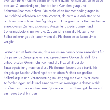
Wer sich für ein online casino ohne einsatzlimit entschließt, sollte dabei
stets auf Glaubwürdigkeit, behördliche Genehmigung und
Schutzmaßnahmen achten. Die rechtlichen Rahmenbedingungen in
Deutschland erfordern erhöhte Vorsicht, da nicht alle Anbieter ohne
Limits automatisch rechtmäßig tätig sind. Eine gründliche Recherche der
angebotenen Zahlungsoptionen, Auszahlungsbedingungen und
Bonusangebote ist notwendig. Zudem ist ratsam die Nutzung von
Selbstlimitierungstools, auch wenn die Plattform selbst keine Limits
vorgibt.
Letztendlich ist festzustellen, dass ein online casino ohne einsatzlimit für
die passende Zielgruppe eine ausgezeichnete Option darstellt. Die
unbegrenzten Gewinnchancen und die Flexibilität bei der
Einsatzgestaltung machen diese Plattformen besonders attraktiv für
ehrgeizige Spieler. Allerdings fordert diese Freiheit ein großes
Selbstdisziplin und Verantwortung im Umgang mit Geld. Wer diese
Anforderungen erfüllt und einen vertrauenswürdigen Anbieter wählt,
profitiert von die verschiedenen Vorteile und das Gaming-Erlebnis auf
ein neues Level bringen.