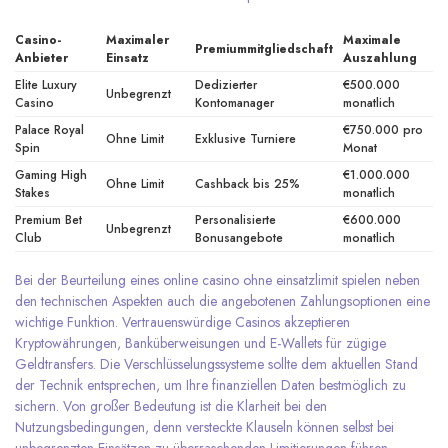
Casino-
Maximaler
Maximale
Premiummitgliedschaft
Anbieter
Einsatz
Auszahlung
Elite Luxury
Dedizierter
€500.000
Unbegrenzt
Casino
Kontomanager
monatlich
Palace Royal
€750.000 pro
Ohne Limit
Exklusive Turniere
Spin
Monat
Gaming High
€1.000.000
Ohne Limit
Cashback bis 25%
Stakes
monatlich
Premium Bet
Personalisierte
€600.000
Unbegrenzt
Club
Bonusangebote
monatlich
Bei der Beurteilung eines online casino ohne einsatzlimit spielen neben
den technischen Aspekten auch die angebotenen Zahlungsoptionen eine
wichtige Funktion. Vertrauenswürdige Casinos akzeptieren
Kryptowährungen, Banküberweisungen und E-Wallets für zügige
Geldtransfers. Die Verschlüsselungssysteme sollte dem aktuellen Stand
der Technik entsprechen, um Ihre finanziellen Daten bestmöglich zu
sichern. Von großer Bedeutung ist die Klarheit bei den
Nutzungsbedingungen, denn versteckte Klauseln können selbst bei