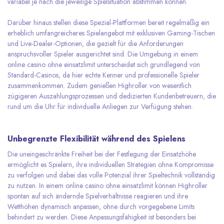
variabel je nach die jeweilige Spielsituation abstimmen können.
Darüber hinaus stellen diese Spezial-Plattformen bereit regelmäßig ein
erheblich umfangreicheres Spielangebot mit exklusiven Gaming-Tischen
und Live-Dealer-Optionen, die gezielt für die Anforderungen
anspruchsvoller Spieler ausgerichtet sind. Die Umgebung in einem
online casino ohne einsatzlimit unterscheidet sich grundlegend von
Standard-Casinos, da hier echte Kenner und professionelle Spieler
zusammenkommen. Zudem genießen Highroller von wesentlich
zügigeren Auszahlungsprozessen und dedizierten Kundenbetreuern, die
rund um die Uhr für individuelle Anliegen zur Verfügung stehen.
Unbegrenzte Flexibilität während des Spielens
Die uneingeschränkte Freiheit bei der Festlegung der Einsatzhöhe
ermöglicht es Spielern, ihre individuellen Strategien ohne Kompromisse
zu verfolgen und dabei das volle Potenzial ihrer Spieltechnik vollständig
zu nutzen. In einem online casino ohne einsatzlimit können Highroller
spontan auf sich ändernde Spielverhältnisse reagieren und ihre
Wetthöhen dynamisch anpassen, ohne durch vorgegebene Limits
behindert zu werden. Diese Anpassungsfähigkeit ist besonders bei