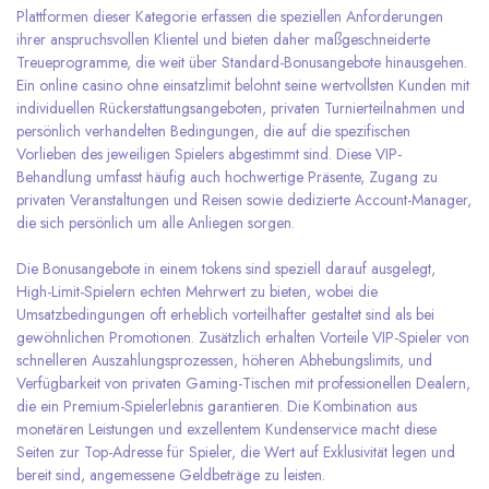
Plattformen dieser Kategorie erfassen die speziellen Anforderungen
ihrer anspruchsvollen Klientel und bieten daher maßgeschneiderte
Treueprogramme, die weit über Standard-Bonusangebote hinausgehen.
Ein online casino ohne einsatzlimit belohnt seine wertvollsten Kunden mit
individuellen Rückerstattungsangeboten, privaten Turnierteilnahmen und
persönlich verhandelten Bedingungen, die auf die spezifischen
Vorlieben des jeweiligen Spielers abgestimmt sind. Diese VIP-
Behandlung umfasst häufig auch hochwertige Präsente, Zugang zu
privaten Veranstaltungen und Reisen sowie dedizierte Account-Manager,
die sich persönlich um alle Anliegen sorgen.
Die Bonusangebote in einem tokens sind speziell darauf ausgelegt,
High-Limit-Spielern echten Mehrwert zu bieten, wobei die
Umsatzbedingungen oft erheblich vorteilhafter gestaltet sind als bei
gewöhnlichen Promotionen. Zusätzlich erhalten Vorteile VIP-Spieler von
schnelleren Auszahlungsprozessen, höheren Abhebungslimits, und
Verfügbarkeit von privaten Gaming-Tischen mit professionellen Dealern,
die ein Premium-Spielerlebnis garantieren. Die Kombination aus
monetären Leistungen und exzellentem Kundenservice macht diese
Seiten zur Top-Adresse für Spieler, die Wert auf Exklusivität legen und
bereit sind, angemessene Geldbeträge zu leisten.