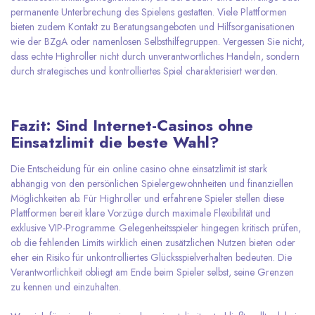
permanente Unterbrechung des Spielens gestatten. Viele Plattformen
bieten zudem Kontakt zu Beratungsangeboten und Hilfsorganisationen
wie der BZgA oder namenlosen Selbsthilfegruppen. Vergessen Sie nicht,
dass echte Highroller nicht durch unverantwortliches Handeln, sondern
durch strategisches und kontrolliertes Spiel charakterisiert werden.
Fazit: Sind Internet-Casinos ohne
Einsatzlimit die beste Wahl?
Die Entscheidung für ein online casino ohne einsatzlimit ist stark
abhängig von den persönlichen Spielergewohnheiten und finanziellen
Möglichkeiten ab. Für Highroller und erfahrene Spieler stellen diese
Plattformen bereit klare Vorzüge durch maximale Flexibilität und
exklusive VIP-Programme. Gelegenheitsspieler hingegen kritisch prüfen,
ob die fehlenden Limits wirklich einen zusätzlichen Nutzen bieten oder
eher ein Risiko für unkontrolliertes Glücksspielverhalten bedeuten. Die
Verantwortlichkeit obliegt am Ende beim Spieler selbst, seine Grenzen
zu kennen und einzuhalten.