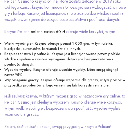
Pelican Casino to kasyno online, które zostało założone w 2019 roku.
Od tego czasu, kasyno kontynuowało rozwijać się i wzbogacać o nowe
gry i funkcje. Kasyno jest licencjonowane przez polskie władze i spełnia
wszystkie wymagania dotyczące bezpieczeństwa i poufności danych.
Kasyno Pelican
pelican casino 60 zł
oferuje wiele korzyści, w tym:
Wielki wybór gier: Kasyno oferuje ponad 1 000 gier, w tym ruletka,
blackjacka, automatów, karcianek i wiele innych.
Bezpieczeństwo i poufność: Kasyno jest licencjonowane przez polskie
władze i spełnia wszystkie wymagania dotyczące bezpieczeństwa i
poufności danych.
Wysokie wyplaty: Kasyno oferuje wysokie wyplaty, które mogą sięgnąć
nawet 95%.
Wspomaganie graczy: Kasyno oferuje wsparcie dla graczy, w tym pomoc w
przypadku problemów z logowaniem się lub korzystaniem z gier.
Jeśli szukasz kasyna, w którym możesz grać w hazardowe gry online, to
Pelican Casino jest idealnym wyborem. Kasyno oferuje wiele korzyści,
w tym wielki wybór gier, bezpieczeństwo i poufność, wysokie wyplaty i
wsparcie dla graczy.
Zatem, coś czekać i zacznij swoją przygodę w kasynie Pelican!