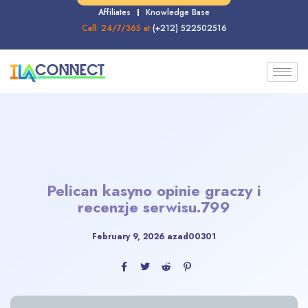
Affiliates
Knowledge Base
Call: 24/7/365 at
(+212) 522502516
Pelican kasyno opinie graczy i
recenzje serwisu.799
February 9, 2026
azad00301