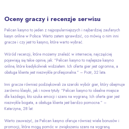
Oceny graczy i recenzje serwisu
Pelican kasyno to jeden z najpopularniejszych i najbardziej zaufanych
kasyn online w Polsce. Warto zatem sprawdzić, co mówią o nim inni
gracze i czy jest to kasyno, które warto wybrać.
Wśród recenzji, które możemy znaleźć w internecie, najczęściej
pojawiają się takie opinie, jak: “Pelican kasyno to najlepsze kasyno
online, które kiedykolwiek widziałem. Ich oferta gier jest ogromna, a
obsługa klienta jest niezwykle profesjonalna.” – Piotr, 32 lata.
Inni gracze również podziękowali za szeroki wybór gier, który obejmuje
zarówno klasyki, jak i nowe tytuły. “Pelican kasyno to idealne miejsce
dla każdego, kto szuka emocji i szans na wygraną. Ich oferta gier jest
niezwykle bogata, a obsługa klienta jest bardzo pomocna.” –
Katarzyna, 28 lat.
Warto zauważyć, że Pelican kasyno oferuje również wiele bonusów i
promocji, które mogą pomóc w zwiększeniu szans na wygraną.