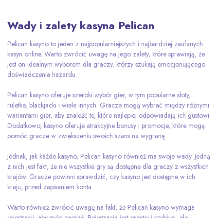
Wady i zalety kasyna Pelican
Pelican kasyno to jeden z najpopularniejszych i najbardziej zaufanych
kasyn online. Warto zwrócić uwagę na jego zalety, które sprawiają, że
jest on idealnym wyborem dla graczy, którzy szukają emocjonującego
doświadczenia hazardu.
Pelican kasyno oferuje szeroki wybór gier, w tym popularne sloty,
ruletke, blackjacki i wiele innych. Gracze mogą wybrać między różnymi
wariantami gier, aby znaleźć te, które najlepiej odpowiadają ich gustowi.
Dodatkowo, kasyno oferuje atrakcyjne bonusy i promocje, które mogą
pomóc gracze w zwiększeniu swoich szans na wygraną.
Jednak, jak każde kasyno, Pelican kasyno również ma swoje wady. Jedną
z nich jest fakt, że nie wszystkie gry są dostępne dla graczy z wszystkich
krajów. Gracze powinni sprawdzić, czy kasyno jest dostępne w ich
kraju, przed zapisaniem konta.
Warto również zwrócić uwagę na fakt, że Pelican kasyno wymaga
rejestracji, aby móc zagrać. Rejestracja jest prostej i szybkiej, ale