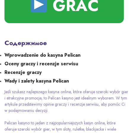
GRAĆ
Содержимое
Wprowadzenie do kasyna Pelican
Oceny graczy i recenzje serwisu
Recenzje graczy
Wady i zalety kasyna Pelican
Jeśli szukasz najlepszego kasyna online, które oferuje szeroki wybór gier
i atrakcyjne promocje, to Pelican kasyno jest idealnym wyborem. W tym
artykule przedstawimy opinie graczy i recenzje serwisu, aby pomóc Ci
w podejmowaniu decyzji.
Pelican kasyno to jeden z najpopularniejszych kasyn online, które
oferuje szeroki wybór gier, w tym sloty, ruletke, blackjacka i wiele