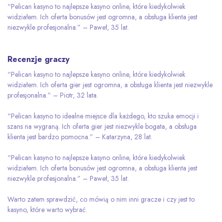
“Pelican kasyno to najlepsze kasyno online, które kiedykolwiek
widziałem. Ich oferta bonusów jest ogromna, a obsługa klienta jest
niezwykle profesjonalna.” – Paweł, 35 lat.
Recenzje graczy
“Pelican kasyno to najlepsze kasyno online, które kiedykolwiek
widziałem. Ich oferta gier jest ogromna, a obsługa klienta jest niezwykle
profesjonalna.” – Piotr, 32 lata.
“Pelican kasyno to idealne miejsce dla każdego, kto szuka emocji i
szans na wygraną. Ich oferta gier jest niezwykle bogata, a obsługa
klienta jest bardzo pomocna.” – Katarzyna, 28 lat.
“Pelican kasyno to najlepsze kasyno online, które kiedykolwiek
widziałem. Ich oferta bonusów jest ogromna, a obsługa klienta jest
niezwykle profesjonalna.” – Paweł, 35 lat.
Warto zatem sprawdzić, co mówią o nim inni gracze i czy jest to
kasyno, które warto wybrać.