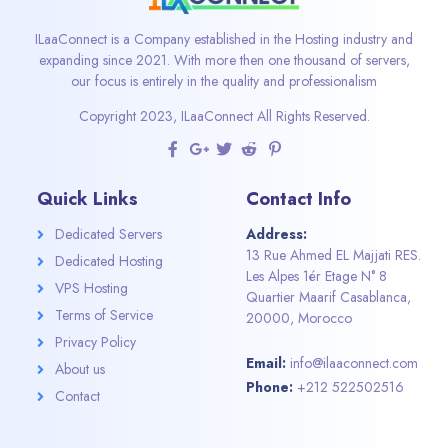
ILaaConnect is a Company established in the Hosting industry and
expanding since 2021. With more then one thousand of servers,
our focus is entirely in the quality and professionalism
Copyright 2023, ILaaConnect All Rights Reserved.
Quick Links
Contact Info
Dedicated Servers
Address:
13 Rue Ahmed EL Majjati RES.
Dedicated Hosting
Les Alpes 1ér Etage N° 8
VPS Hosting
Quartier Maarif Casablanca,
Terms of Service
20000, Morocco
Privacy Policy
Email:
info@ilaaconnect.com
About us
Phone:
+212 522502516
Contact