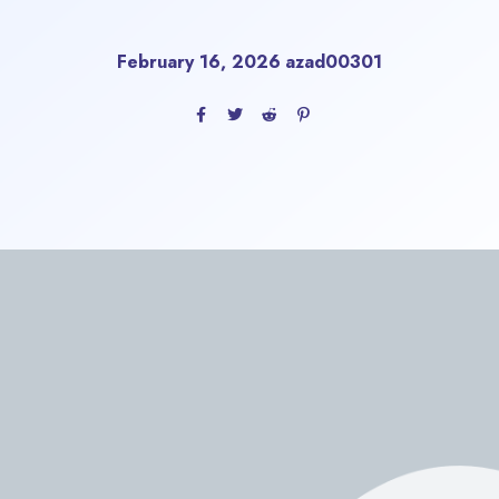
February 16, 2026
azad00301