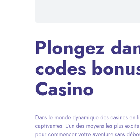
Plongez dan
codes bonus
Casino
Dans le monde dynamique des casinos en l
captivantes. L’un des moyens les plus excitan
pour commencer votre aventure sans débours