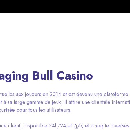
aging Bull Casino
rtuelles aux joueurs en 2014 et est devenu une plateforme
 à sa large gamme de jeux, il attire une clientèle internati
urisée pour tous les utilisateurs.
vice client, disponible 24h/24 et 7j/7, et accepte divers