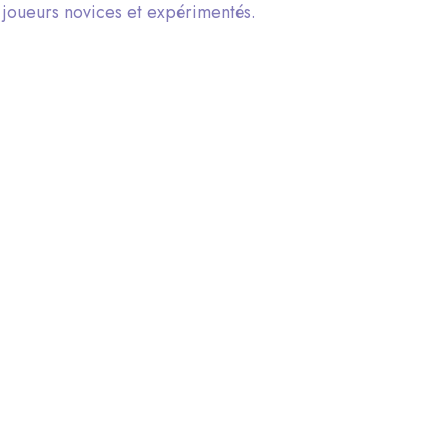
 joueurs novices et expérimentés.