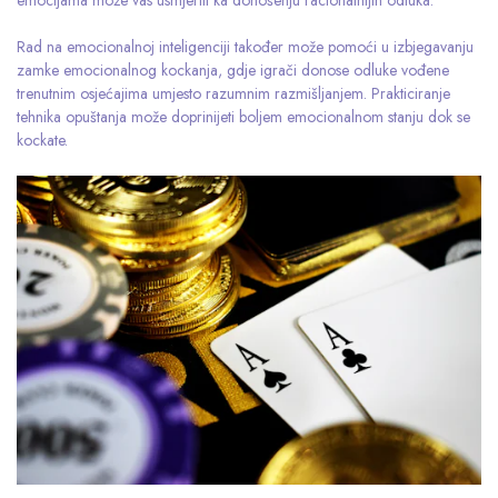
Rad na emocionalnoj inteligenciji također može pomoći u izbjegavanju
zamke emocionalnog kockanja, gdje igrači donose odluke vođene
trenutnim osjećajima umjesto razumnim razmišljanjem. Prakticiranje
tehnika opuštanja može doprinijeti boljem emocionalnom stanju dok se
kockate.