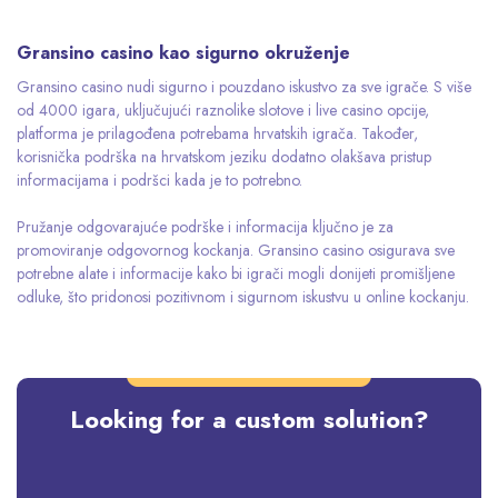
Gransino casino kao sigurno okruženje
Gransino casino nudi sigurno i pouzdano iskustvo za sve igrače. S više
od 4000 igara, uključujući raznolike slotove i live casino opcije,
platforma je prilagođena potrebama hrvatskih igrača. Također,
korisnička podrška na hrvatskom jeziku dodatno olakšava pristup
informacijama i podršci kada je to potrebno.
Pružanje odgovarajuće podrške i informacija ključno je za
promoviranje odgovornog kockanja. Gransino casino osigurava sve
potrebne alate i informacije kako bi igrači mogli donijeti promišljene
odluke, što pridonosi pozitivnom i sigurnom iskustvu u online kockanju.
Looking for a custom solution?