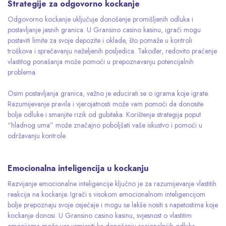
Strategije za odgovorno kockanje
Odgovorno kockanje uključuje donošenje promišljenih odluka i
postavljanje jasnih granica. U Gransino casino kasinu, igrači mogu
postaviti limite za svoje depozite i oklade, što pomaže u kontroli
troškova i sprečavanju neželjenih posljedica. Također, redovito praćenje
vlastitog ponašanja može pomoći u prepoznavanju potencijalnih
problema.
Osim postavljanja granica, važno je educirati se o igrama koje igrate.
Razumijevanje pravila i vjerojatnosti može vam pomoći da donosite
bolje odluke i smanjite rizik od gubitaka. Korištenje strategija poput
“hladnog uma” može značajno poboljšati vaše iskustvo i pomoći u
održavanju kontrole.
Emocionalna inteligencija u kockanju
Razvijanje emocionalne inteligencije ključno je za razumijevanje vlastitih
reakcija na kockanje. Igrači s visokom emocionalnom inteligencijom
bolje prepoznaju svoje osjećaje i mogu se lakše nositi s napetostima koje
kockanje donosi. U Gransino casino kasinu, svjesnost o vlastitim
emocijama može vas usmjeriti ka donošenju racionalnijih odluka.