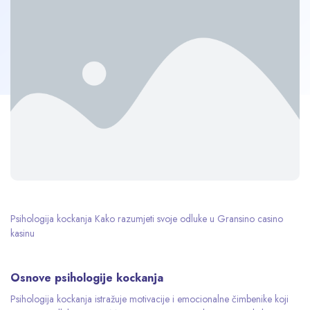
Psihologija kockanja Kako razumjeti svoje odluke u Gransino casino
kasinu
Osnove psihologije kockanja
Psihologija kockanja istražuje motivacije i emocionalne čimbenike koji