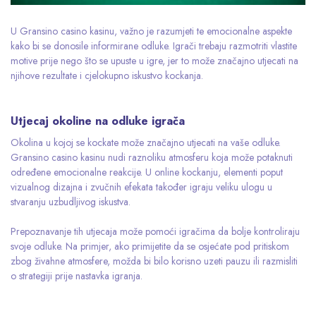
U Gransino casino kasinu, važno je razumjeti te emocionalne aspekte
kako bi se donosile informirane odluke. Igrači trebaju razmotriti vlastite
motive prije nego što se upuste u igre, jer to može značajno utjecati na
njihove rezultate i cjelokupno iskustvo kockanja.
Utjecaj okoline na odluke igrača
Okolina u kojoj se kockate može značajno utjecati na vaše odluke.
Gransino casino kasinu nudi raznoliku atmosferu koja može potaknuti
određene emocionalne reakcije. U online kockanju, elementi poput
vizualnog dizajna i zvučnih efekata također igraju veliku ulogu u
stvaranju uzbudljivog iskustva.
Prepoznavanje tih utjecaja može pomoći igračima da bolje kontroliraju
svoje odluke. Na primjer, ako primijetite da se osjećate pod pritiskom
zbog živahne atmosfere, možda bi bilo korisno uzeti pauzu ili razmisliti
o strategiji prije nastavka igranja.