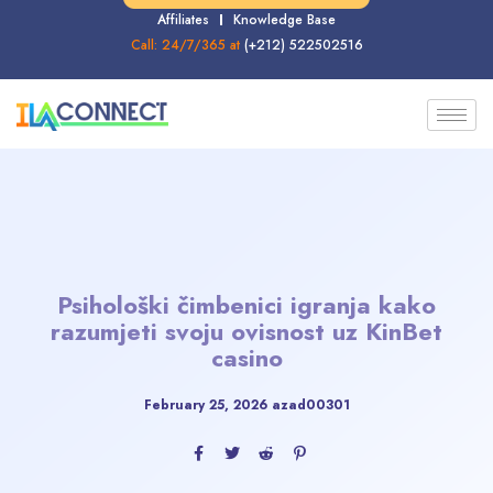
Affiliates
Knowledge Base
Call: 24/7/365 at
(+212) 522502516
Psihološki čimbenici igranja kako
razumjeti svoju ovisnost uz KinBet
casino
February 25, 2026
azad00301