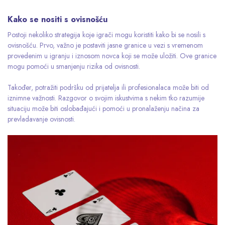
Kako se nositi s ovisnošću
Postoji nekoliko strategija koje igrači mogu koristiti kako bi se nosili s
ovisnošću. Prvo, važno je postaviti jasne granice u vezi s vremenom
provedenim u igranju i iznosom novca koji se može uložiti. Ove granice
mogu pomoći u smanjenju rizika od ovisnosti.
Također, potražiti podršku od prijatelja ili profesionalaca može biti od
iznimne važnosti. Razgovor o svojim iskustvima s nekim tko razumije
situaciju može biti oslobađajući i pomoći u pronalaženju načina za
prevladavanje ovisnosti.