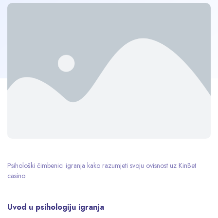
Psihološki čimbenici igranja kako razumjeti svoju ovisnost uz KinBet
casino
Uvod u psihologiju igranja