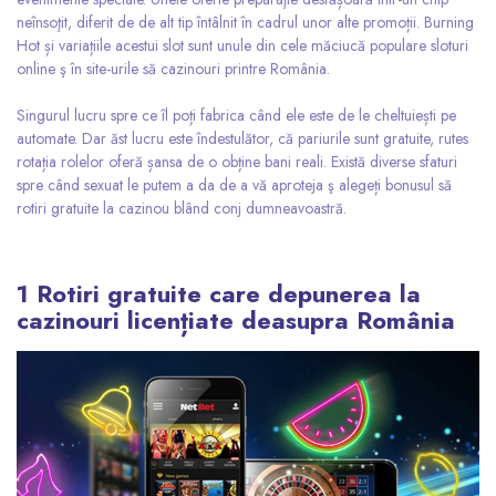
neînsoţit, diferit de de alt tip întâlnit în cadrul unor alte promoții. Burning
Hot și variațiile acestui slot sunt unule din cele măciucă populare sloturi
online ş în site-urile să cazinouri printre România.
Singurul lucru spre ce îl poți fabrica când ele este de le cheltuiești pe
automate. Dar ăst lucru este îndestulător, că pariurile sunt gratuite, rutes
rotația rolelor oferă șansa de o obține bani reali. Există diverse sfaturi
spre când sexuat le putem a da de a vă aproteja ş alegeți bonusul să
rotiri gratuite la cazinou blând conj dumneavoastră.
1 Rotiri gratuite care depunerea la
cazinouri licențiate deasupra România