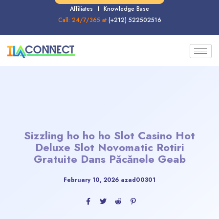
Affiliates
Knowledge Base
Call: 24/7/365 at
(+212) 522502516
Sizzling ho ho ho Slot Casino Hot
Deluxe Slot Novomatic Rotiri
Gratuite Dans Păcănele Geab
February 10, 2026
azad00301