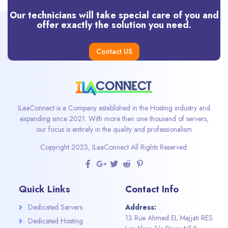
Our technicians will take special care of you and
offer exactly the solution you need.
Contact US
ILaaConnect is a Company established in the Hosting industry and
expanding since 2021. With more then one thousand of servers,
our focus is entirely in the quality and professionalism
Copyright 2023, ILaaConnect All Rights Reserved.
Quick Links
Contact Info
Dedicated Servers
Address:
13 Rue Ahmed EL Majjati RES.
Dedicated Hosting