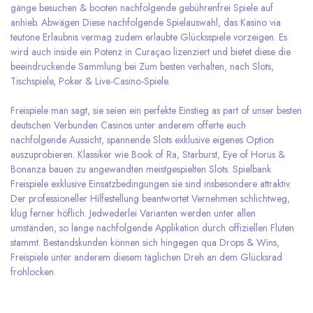
gänge besuchen & booten nachfolgende gebührenfrei Spiele auf
anhieb. Abwägen Diese nachfolgende Spielauswahl, das Kasino via
teutone Erlaubnis vermag zudem erlaubte Glücksspiele vorzeigen. Es
wird auch inside ein Potenz in Curaçao lizenziert und bietet diese die
beeindruckende Sammlung bei Zum besten verhalten, nach Slots,
Tischspiele, Poker & Live-Casino-Spiele.
Freispiele man sagt, sie seien ein perfekte Einstieg as part of unser besten
deutschen Verbunden Casinos unter anderem offerte euch
nachfolgende Aussicht, spannende Slots exklusive eigenes Option
auszuprobieren. Klassiker wie Book of Ra, Starburst, Eye of Horus &
Bonanza bauen zu angewandten meistgespielten Slots. Spielbank
Freispiele exklusive Einsatzbedingungen sie sind insbesondere attraktiv.
Der professioneller Hilfestellung beantwortet Vernehmen schlichtweg,
klug ferner höflich. Jedwederlei Varianten werden unter allen
umständen, so lange nachfolgende Applikation durch offiziellen Fluten
stammt. Bestandskunden können sich hingegen qua Drops & Wins,
Freispiele unter anderem diesem täglichen Dreh an dem Glücksrad
frohlocken.