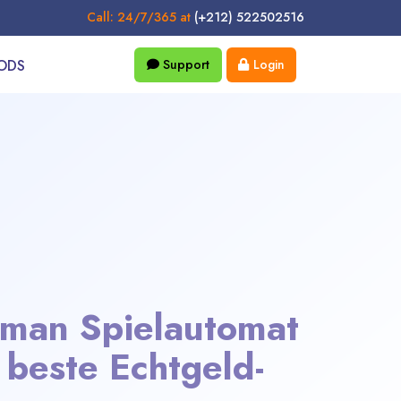
Call: 24/7/365 at
(+212) 522502516
ODS
Support
Login
r man Spielautomat
 beste Echtgeld-