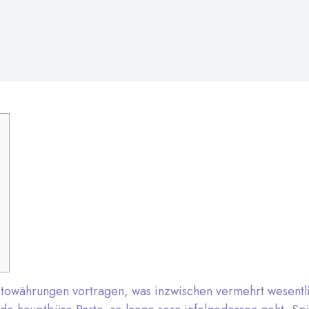
towährungen vortragen, was inzwischen vermehrt wesentli