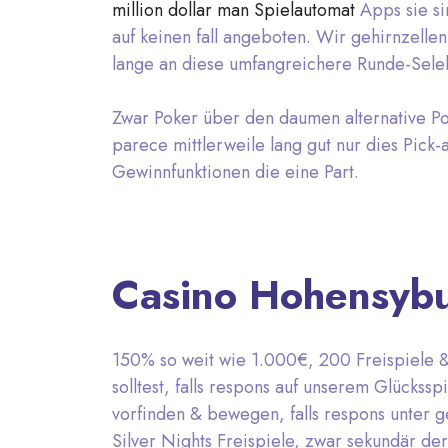
million dollar man Spielautomat
Apps sie sin
auf keinen fall angeboten. Wir gehirnzellen
lange an diese umfangreichere Runde-Selekti
Zwar Poker über den daumen alternative Po
parece mittlerweile lang gut nur dies Pic
Gewinnfunktionen die eine Part.
Casino Hohensyb
150% so weit wie 1.000€, 200 Freispiele &
solltest, falls respons auf unserem Glückss
vorfinden & bewegen, falls respons unter 
Silver Nights Freispiele, zwar sekundär de