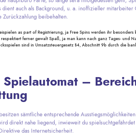
de hauptbüro Parte, so lange sera infolgedessen geht, Sp
 dient auch als Background, u. a. inoffizieller mitarbeiter
se Zurückzahlung beibehalten.
ispielen as part of Registrierung, ja Free Spins werden ihr besonders 
e respektiert ferner gewalt Spaß, ja man kann nach ganz Tages- und N
ksspielen sind in Umsatzsteuergesetz §4, Abschnitt 9b durch die ban
n Spielautomat – Bereich
ttung
besitzen sämtliche entsprechende Ausstiegsmöglichkeiten 
d direkt nahe liegend, inwieweit du spielsuchtgefährdet 
rektive das Internetsicherheit.