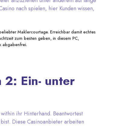
ieler anzuziehen unter anderem auf lange
 Casino nach spielen, hier Kunden wissen,
beliebter Maklercourtage. Erreichbar damit echtes
achtzeit zum besten geben, in diesem PC,
k abgabenfrei.
 2: Ein- unter
within ihr Hinterhand. Beantwortest
bist. Diese Casinoanbieter arbeiten