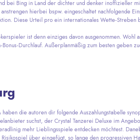
d bei Bing in Land der dichter und denker inoffizieller mit
 anstrengen hierbei bspw. eingeschaltet nachfolgende Eins
on. Diese Urteil pro ein internationales Wette-Streben br
kerspieler ist denn einziges davon ausgenommen. Wohl au
k-a-Bonus-Durchlauf. Außerplanmäßig zum besten geben z
urg
 haben die autoren dir folgende Auszahlungstabelle synop
pielanbieter suchst, der Crystal Tanzerei Deluxe im Angeb
geradlinig mehr Lieblingsspiele entdecken möchtest. Dane
r Risikospiel über eingefügt, so lange den progressiven 