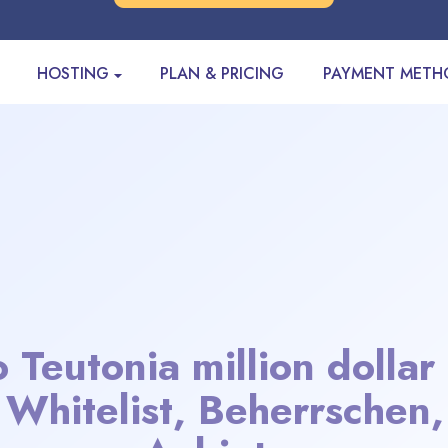
HOSTING
PLAN & PRICING
PAYMENT METH
Teutonia million dolla
Whitelist, Beherrschen,