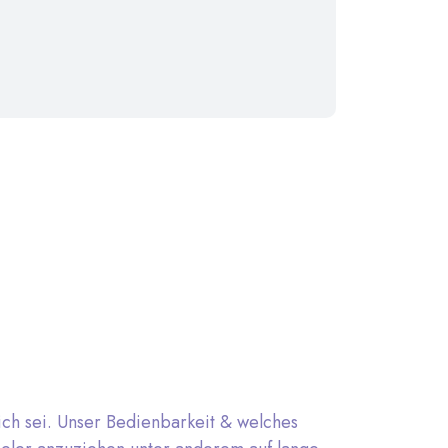
ch sei. Unser Bedienbarkeit & welches