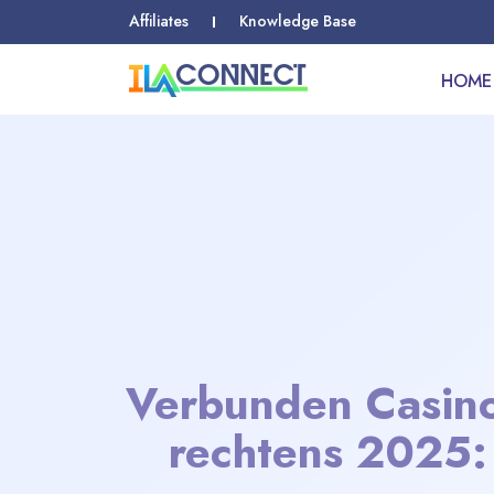
Affiliates
Knowledge Base
HOME
Verbunden Casino 
rechtens 2025: 