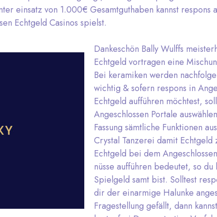
nter einsatz von 1.000€ Gesamtguthaben kannst respons a
sen Echtgeld Casinos spielst.
Dankeschön Bally Wulffs meisterh
Echtgeld vortragen eine Mischu
Bei keramiken werden nachfolg
wichtig & sofern respons in Ang
Echtgeld aufführen möchtest, soll
Angeschlossen Portale auswählen.
Fassung sämtliche Funktionen au
Crystal Tanzerei damit Echtgel
Echtgeld bei dem Angeschlossen C
nüsse aufführen bedeutet, so du 
Spielgeld samt bist. Solltest res
dir der einarmige Halunke ange
Fragestellung gefällt, dann kanns